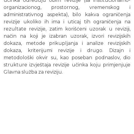
učinka određuju obim revizije (sa institucionalno-
organizacionog, prostornog, vremenskog i
administrativnog aspekta), bilo kakva ograničenja
revizije ukoliko ih ima i uticaj tih ograničenja na
rezultate revizije, zatim korišćeni uzorak u reviziji,
način na koji je izabran uzorak, izvori revizijskih
dokaza, metode prikupljanja i analize revizijskih
dokaza, kriterijumi revizije i drugo. Dizajn i
metodološki okvir su, kao poseban podnaslov, dio
strukture izvještaja revizije učinka koju primjenjuje
Glavna služba za reviziju.