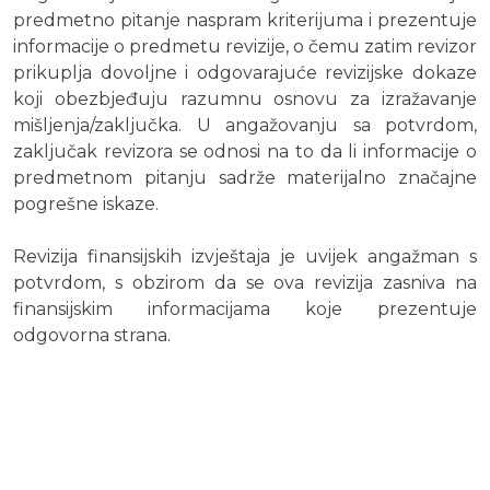
predmetno pitanje naspram kriterijuma i prezentuje
informacije o predmetu revizije, o čemu zatim revizor
prikuplja dovoljne i odgovarajuće revizijske dokaze
koji obezbjeđuju razumnu osnovu za izražavanje
mišljenja/zaključka. U angažovanju sa potvrdom,
zaključak revizora se odnosi na to da li informacije o
predmetnom pitanju sadrže materijalno značajne
pogrešne iskaze.
Revizija finansijskih izvještaja je uvijek angažman s
potvrdom, s obzirom da se ova revizija zasniva na
finansijskim informacijama koje prezentuje
odgovorna strana.