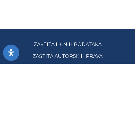
ZAŠTITA LIČNIH PODATAKA
ZAŠTITA AUTORSKIH PRAVA
PRISTUPAČNOST
USLOVI KORIŠĆENJA
JAVNE NABAVKE
MAPA SAJTA
GLAVNA SLUŽBA ZA REVIZIJU JAVNOG SEKTORA RS ©
SVA PRAVA ZADRŽANA