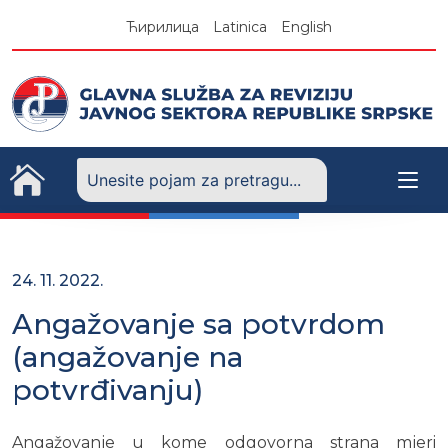
Skip
Ћирилица
Latinica
English
to
content
24. 11. 2022.
Angažovanje sa potvrdom
(angažovanje na
potvrđivanju)
Angažovanje u kome odgovorna strana mjeri