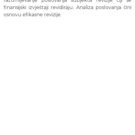
razumijevanje poslovanja subjekta revizije čiji se
finansijski izvještaji revidiraju. Analiza poslovanja čini
osnovu efikasne revizije.