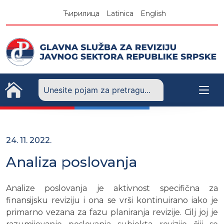
Skip
Ћирилица
Latinica
English
to
content
24. 11. 2022.
Analiza poslovanja
Analize poslovanja je aktivnost specifična za
finansijsku reviziju i ona se vrši kontinuirano iako je
primarno vezana za fazu planiranja revizije. Cilj joj je