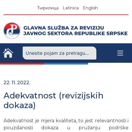
Skip
Ћирилица
Latinica
English
to
content
22. 11. 2022.
Adekvatnost (revizijskih
dokaza)
Adekvatnost je mjera kvaliteta, to jest relevantnosti i
pouzdanosti dokaza u pružanju podrške