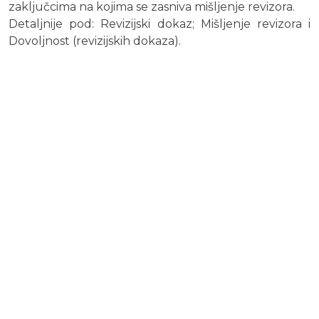
zaključcima na kojima se zasniva mišljenje revizora.
Detaljnije pod: Revizijski dokaz; Mišljenje revizora i
Dovoljnost (revizijskih dokaza).