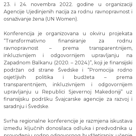
23. i 24. novembra 2022. godine u organizaciji
Agencije Ujedinjenih nacija za rodnu ravnopravnost i
osnaživanje žena (UN Women).
Konferencija je organizovana u okviru projekata
“Transformativno finansiranje za rodnu
ravnopravnost – prema transparentnijem,
inkluzivnijem i odgovornijem upravljanju na
Zapadnom Balkanu (2020. – 2024.)”, koji je finansijski
podržan od strane Švedske i “Promocija rodno
osjetljivih politika i budžeta – prema
transparentnijem, inkluzivnijem i odgovornijem
upravljanju u Republici Sjevernoj Makedoniji” uz
finansijsku podršku Švajcarske agencije za razvoj i
saradnju i Švedske.
Svrha regionalne konferencije je razmjena iskustava
između ključnih donosilaca odluka i predvodnika u
provođenju rodno odgovornog budžetiranja; učenje