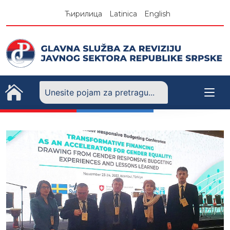
Skip
Ћирилица
Latinica
English
to
content