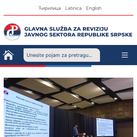
Skip
Ћирилица
Latinica
English
to
content