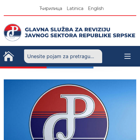
Skip
Ћирилица
Latinica
English
to
content