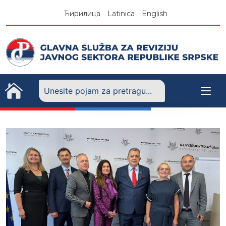
Skip
Ћирилица
Latinica
English
to
content