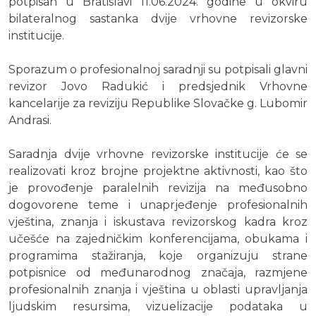
potpisan u Bratislavi 11.06.2024. godine u okviru
bilateralnog sastanka dvije vrhovne revizorske
institucije.
Sporazum o profesionalnoj saradnji su potpisali glavni
revizor Jovo Radukić i predsjednik Vrhovne
kancelarije za reviziju Republike Slovačke g. Lubomir
Andrasi.
Saradnja dvije vrhovne revizorske institucije će se
realizovati kroz brojne projektne aktivnosti, kao što
je provođenje paralelnih revizija na međusobno
dogovorene teme i unaprjeđenje profesionalnih
vještina, znanja i iskustava revizorskog kadra kroz
učešće na zajedničkim konferencijama, obukama i
programima stažiranja, koje organizuju strane
potpisnice od međunarodnog značaja, razmjene
profesionalnih znanja i vještina u oblasti upravljanja
ljudskim resursima, vizuelizacije podataka u