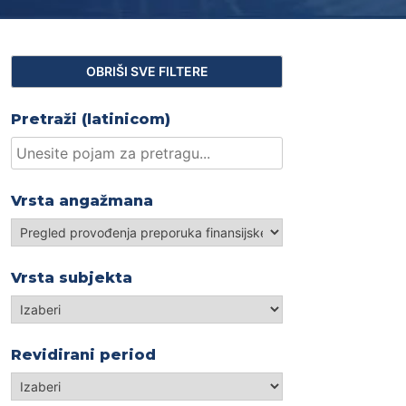
Pretraži (latinicom)
Vrsta angažmana
Vrsta
angažmana
Vrsta subjekta
Izaberi
Revidirani period
Revidirani
period