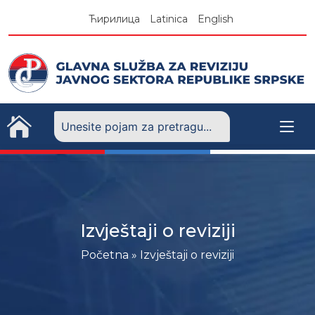
Skip
Ћирилица
Latinica
English
to
content
Izvještaji o reviziji
Početna
» Izvještaji o reviziji