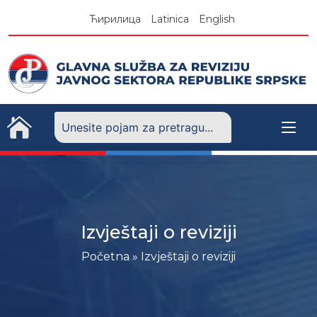
Skip
Ћирилица
Latinica
English
to
content
Izvještaji o reviziji
Početna
» Izvještaji o reviziji