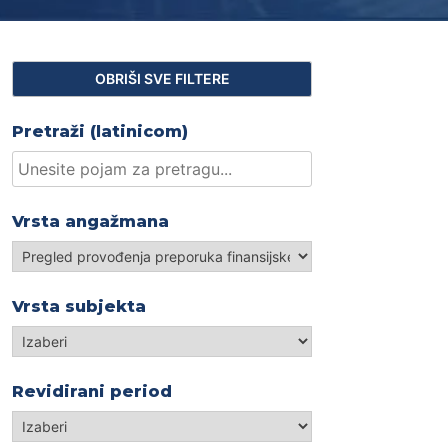
Pretraži (latinicom)
Vrsta angažmana
Vrsta
angažmana
Vrsta subjekta
Izaberi
Revidirani period
Revidirani
period