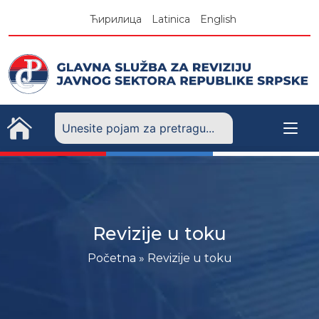
Skip
Ћирилица
Latinica
English
to
content
Revizije u toku
Početna
»
Revizije u toku