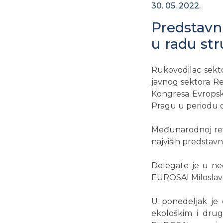
30. 05. 2022.
Predstavni
u radu st
Rukovodilac sekto
javnog sektora Re
Kongresa Evropske
Pragu u periodu o
Međunarodnoj revi
najviših predstavni
Delegate je u ned
EUROSAI Miloslav 
U ponedeljak je 
ekološkim i dru