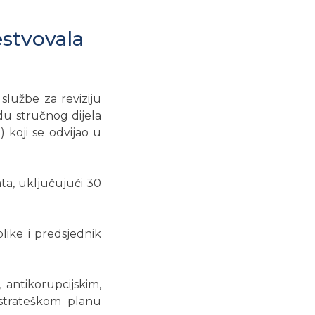
estvovala
I
službe za reviziju
du stručnog dijela
 koji se odvijao u
ta, uključujući 30
like i predsjednik
antikorupcijskim,
strateškom planu