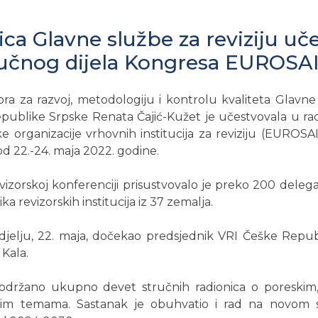
ca Glavne službe za reviziju uč
ručnog dijela Kongresa EUROSA
ra za razvoj, metodologiju i kontrolu kvaliteta Glavne 
publike Srpske Renata Čajić-Kužet je učestvovala u ra
 organizacije vrhovnih institucija za reviziju (EUROSAI)
d 22.-24. maja 2022. godine.
zorskoj konferenciji prisustvovalo je preko 200 delega
ka revizorskih institucija iz 37 zemalja.
jelju, 22. maja, dočekao predsjednik VRI Češke Repub
Kala.
održano ukupno devet stručnih radionica o poreskim, 
gim temama. Sastanak je obuhvatio i rad na novom 