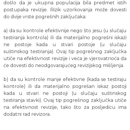
došlo da je ukupna populacija bila predmet istih
postupaka revizije. Rizik uzorkovanja može dovesti
do dvije vrste pogrešnih zaključaka:
a) da su kontrole efektivnije nego što jesu (u slučaju
testiranja kontrola) ili da materijalno pogrešni iskazi
ne postoje kada u stvari postoje (u slučaju
suštinskog testiranja). Ovaj tip pogrešnog zaključka
utiče na efektivnost revizije i veća je vjerovatnoća da
će dovesti do neodgovarajućeg revizijskog mišljenja.
b) da su kontrole manje efektivne (kada se testiraju
kontrole) ili da materijalno pogrešan iskaz postoji
kada u stvari ne postoji (u slučaju suštinskog
testiranja stavki). Ovaj tip pogrešnog zaključka utiče
na efektivnost revizije, tako što za posljedicu ima
dodatni rad revizora.