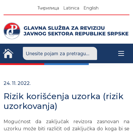
Skip
Ћирилица
Latinica
English
to
content
24. 11. 2022.
Rizik korišćenja uzorka (rizik
uzorkovanja)
Mogućnost da zaključak revizora zasnovan na
uzorku može biti različit od zaključka do koga bi se