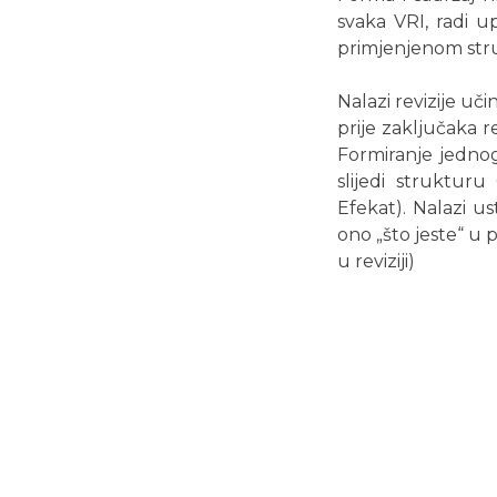
svaka VRI, radi u
primjenjenom stru
Nalazi revizije uč
prije zaključaka re
Formiranje jednog
slijedi strukturu
Efekat). Nalazi us
ono „što jeste“ u 
u reviziji)