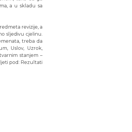
ama, a u skladu sa
redmeta revizije, a
no sljedivu cjelinu.
lemenata, treba da
jum, Uslov, Uzrok,
 stvarnim stanjem –
jeti pod: Rezultati