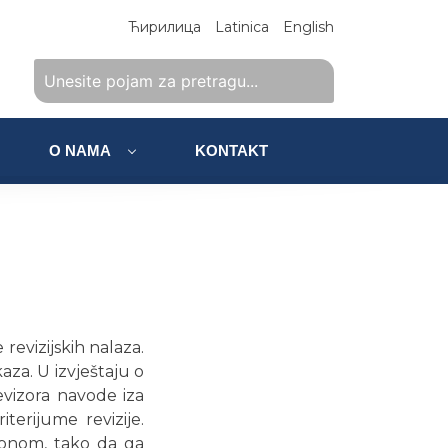
Ћирилица
Latinica
English
O NAMA
KONTAKT
revizijskih nalaza.
aza. U izvještaju o
revizora navode iza
terijume revizije.
akonom, tako da ga