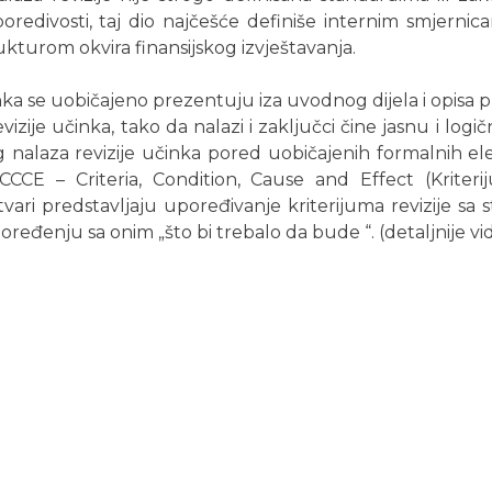
poredivosti, taj dio najčešće definiše internim smjernic
kturom okvira finansijskog izvještavanja.
inka se uobičajeno prezentuju iza uvodnog dijela i opisa p
vizije učinka, tako da nalazi i zaključci čine jasnu i logič
 nalaza revizije učinka pored uobičajenih formalnih e
 CCCE – Criteria, Condition, Cause and Effect (Kriteri
tvari predstavljaju upoređivanje kriterijuma revizije sa
poređenju sa onim „što bi trebalo da bude “. (detaljnije vid