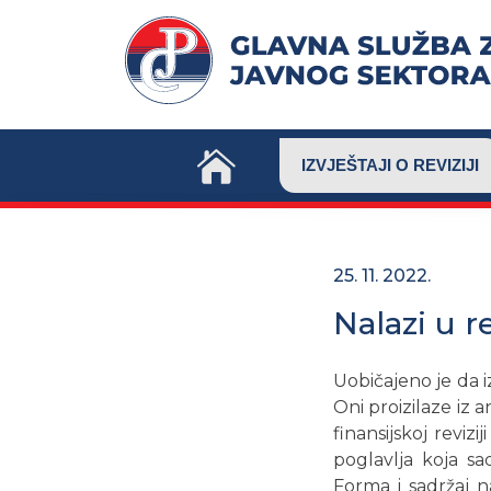
Skip
to
content
IZVJEŠTAJI O REVIZIJI
25. 11. 2022.
Nalazi u re
Uobičajeno je da i
Oni proizilaze iz 
finansijskoj reviz
poglavlja koja sa
Forma i sadržaj n