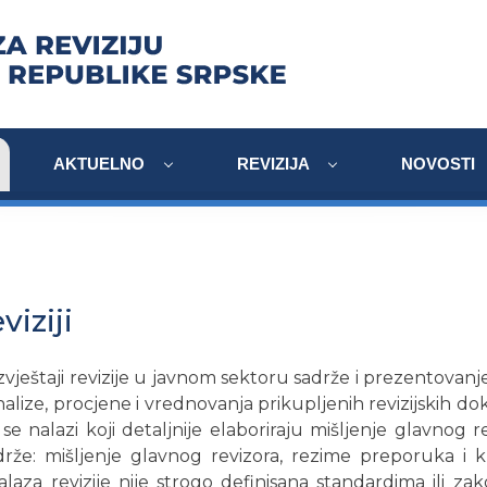
AKTUELNO
REVIZIJA
NOVOSTI
viziji
zvještaji revizije u javnom sektoru sadrže i prezentovanje 
analize, procjene i vrednovanja prikupljenih revizijskih dok
iji se nalazi koji detaljnije elaboriraju mišljenje glavnog 
drže: mišljenje glavnog revizora, rezime preporuka i kri
alaza revizije nije strogo definisana standardima ili z