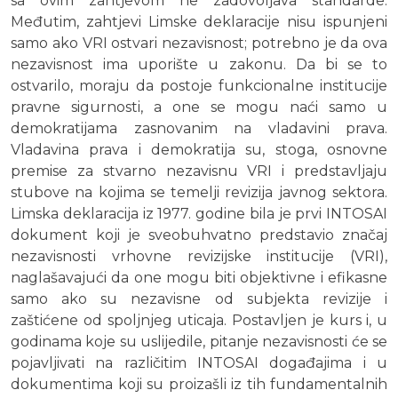
sa ovim zahtjevom ne zadovoljava standarde.
Međutim, zahtjevi Limske deklaracije nisu ispunjeni
samo ako VRI ostvari nezavisnost; potrebno je da ova
nezavisnost ima uporište u zakonu. Da bi se to
ostvarilo, moraju da postoje funkcionalne institucije
pravne sigurnosti, a one se mogu naći samo u
demokratijama zasnovanim na vladavini prava.
Vladavina prava i demokratija su, stoga, osnovne
premise za stvarno nezavisnu VRI i predstavljaju
stubove na kojima se temelji revizija javnog sektora.
Limska deklaracija iz 1977. godine bila je prvi INTOSAI
dokument koji je sveobuhvatno predstavio značaj
nezavisnosti vrhovne revizijske institucije (VRI),
naglašavajući da one mogu biti objektivne i efikasne
samo ako su nezavisne od subjekta revizije i
zaštićene od spoljnjeg uticaja. Postavljen je kurs i, u
godinama koje su uslijedile, pitanje nezavisnosti će se
pojavljivati na različitim INTOSAI događajima i u
dokumentima koji su proizašli iz tih fundamentalnih