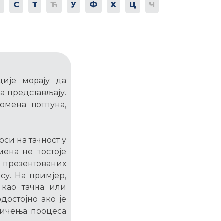
Р
С
Т
Ћ
У
Ф
Х
Ц
Ч
ије морају да
а представљају.
омена потпуна,
си на тачност у
мена не постоје
презентованих
у. На примјер,
 као тачна или
достојно ако је
аничења процеса