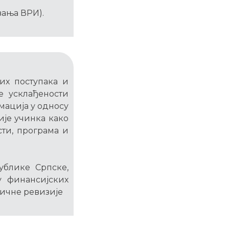
вања ВРИ).
их поступака и
је усклађености
мација у односу
ије учинка како
сти, програма и
ублике Српске,
у финансијских
фичне ревизије