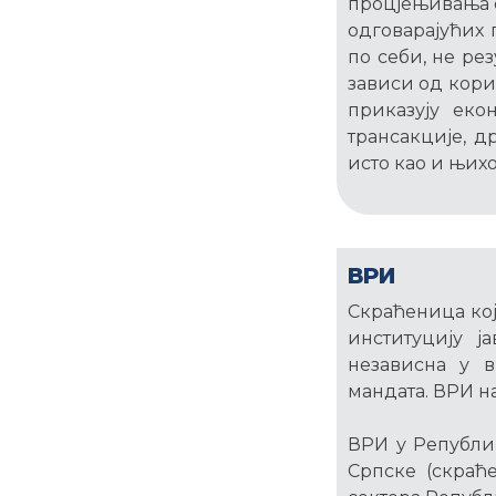
процјењивања 
одговарајућих 
по себи, не ре
зависи од кори
приказују ек
трансакције, д
исто као и њих
ВРИ
Скраћеница кој
институцију ј
независна у 
мандата. ВРИ на 
ВРИ у Републиц
Српске (скраће