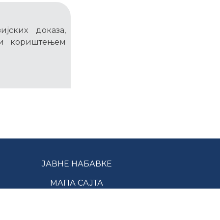
јских доказа,
ли кориштењем
ЈАВНЕ НАБАВКЕ
МАПА САЈТА
 ЗАДРЖАНА