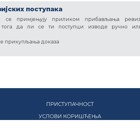
зијских поступака
и се примјењују приликом прибављања ревизи
 тога да ли се ти поступци изводе ручно и
ке прикупљања доказа
ПРИСТУПАЧНОСТ
УСЛОВИ КОРИШЋЕЊА
ЛУЖБА ЗА РЕВИЗИЈУ ЈАВНОГ СЕКТОРА РС © СВА ПРАВА