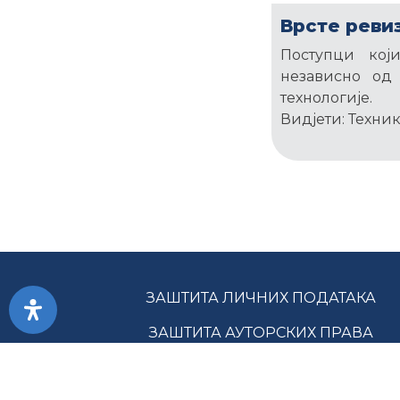
Врсте реви
Поступци кој
независно од
технологије.
Видјети: Техни
ЗАШТИТА ЛИЧНИХ ПОДАТАКА
ЗАШТИТА АУТОРСКИХ ПРАВА
ГЛАВНА С