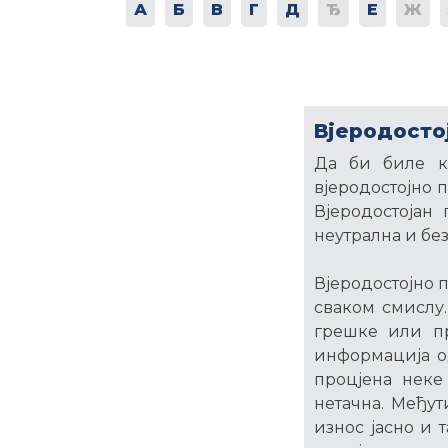
А
Б
В
Г
Д
Ђ
Е
Ж
Вјеродосто
Да би биле к
вјеродостојно 
Вјеродостојан
неутрална и бе
Вјеродостојно 
сваком смислу.
грешке или п
информација о
процјена неке
нетачна. Међут
износ јасно и 