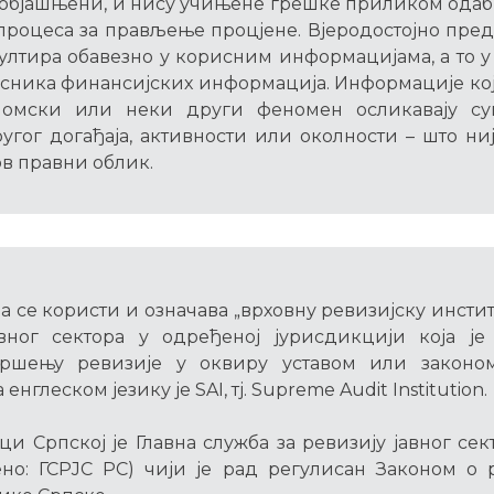
објашњени, и нису учињене грешке приликом одаб
процеса за прављење процјене. Вјеродостојно пре
зултира обавезно у корисним информацијама, а то у 
сника финансијских информација. Информације кој
ономски или неки други феномен осликавају су
ругог догађаја, активности или околности – што ни
ов правни облик.
а се користи и означава „врховну ревизијску инстит
авног сектора у одређеној јурисдикцији која је
вршењу ревизије у оквиру уставом или законо
енглеском језику је SAI, тј. Supreme Audit Institution.
и Српској је Главна служба за ревизију јавног се
но: ГСРЈС РС) чији је рад регулисан Законом о 