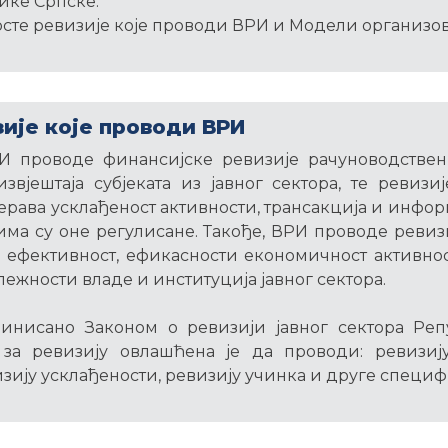
ике Српске.
Врсте ревизије које проводи ВРИ и Модели организо
зије које проводи ВРИ
РИ проводе финансијске ревизије рачуноводствен
звјештаја субјеката из јавног сектора, те ревизи
јерава усклађеност активности, трансакција и инфор
има су оне регулисане. Такође, ВРИ проводе ревиз
 ефективност, ефикасности економичност активно
лежности владе и институција јавног сектора.
финисано Законом о ревизији јавног сектора Реп
 за ревизију овлашћена је да проводи: ревизиј
визију усклађености, ревизију учинка и друге специ