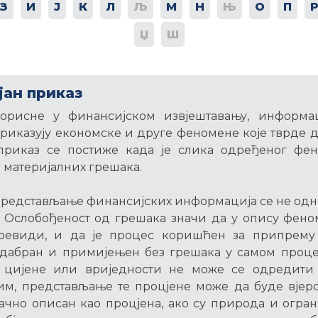
З
И
Ј
К
Л
Љ
М
Н
Њ
О
П
Џ
Ш
јан приказ
орисне у финансијском извјештавању, информац
приказују економске и друге феномене које тврде д
 приказ се постиже када је слика одређеног фен
з материјалних грешака.
представљање финансијских информација се не одно
 Ослобођеност од грешака значи да у опису фено
ревиди, и да је процес коришћен за припрему 
дабран и примијењен без грешака у самом процес
 цијене или вриједности не може се одредити
им, представљање те процјене може да буде вјеро
тачно описан као процјена, ако су природа и огр