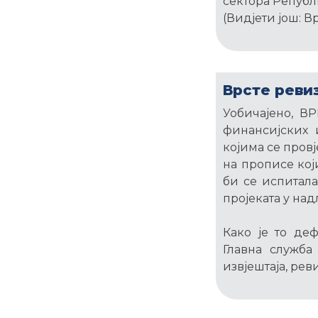
сектора Републ
(Видјети још: 
Врсте реви
Уобичајено, В
финансијских и
којима се пров
на прописе кој
би се испитала
пројеката у над
Како је то де
Главна служба
извјештаја, ре