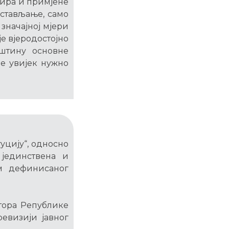
ира и примјене
дстављање, само
значајној мјери
е вјеродостојно
штину основне
је увијек нужно
уцију“, односно
 јединствена и
м дефинисаног
ктора Републике
ревизији јавног