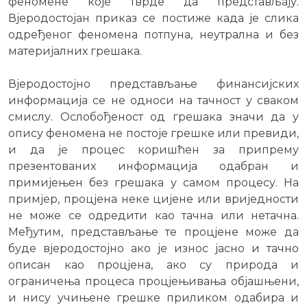
феномене које тврде да представљају.
Вјеродостојан приказ се постиже када је слика
одређеног феномена потпуна, неутрална и без
материјалних грешака.
Вјеродостојно представљање финансијских
информација се не односи на тачност у сваком
смислу. Ослобођеност од грешака значи да у
опису феномена не постоје грешке или превиди,
и да је процес коришћен за припрему
презентованих информација одабран и
примијењен без грешака у самом процесу. На
примјер, процјена неке цијене или вриједности
не може се одредити као тачна или нетачна.
Међутим, представљање те процјене може да
буде вјеродостојно ако је износ јасно и тачно
описан као процјена, ако су природа и
ограничења процеса процјењивања објашњени,
и нису учињене грешке приликом одабира и