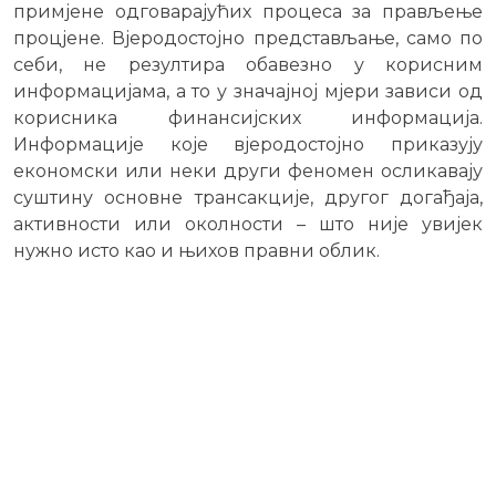
примјене одговарајућих процеса за прављење
процјене. Вјеродостојно представљање, само по
себи, не резултира обавезно у корисним
информацијама, а то у значајној мјери зависи од
корисника финансијских информација.
Информације које вјеродостојно приказују
економски или неки други феномен осликавају
суштину основне трансакције, другог догађаја,
активности или околности – што није увијек
нужно исто као и њихов правни облик.