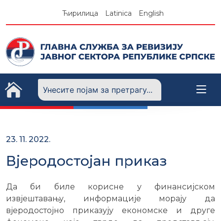
Skip
Ћирилица
Latinica
English
to
content
23. 11. 2022.
Вјеродостојан приказ
Да би биле корисне у финансијском
извјештавању, информације морају да
вјеродостојно приказују економске и друге