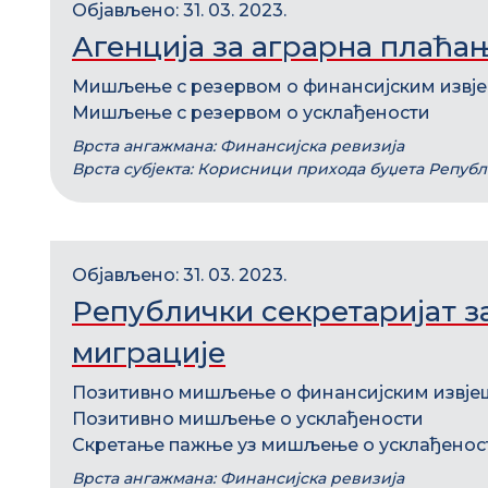
Објављено: 31. 03. 2023.
Агенција за аграрна плаћа
Мишљење с резервом о финансијским извј
Мишљење с резервом о усклађености
Врста ангажмана: Финансијска ревизија
Врста субјекта: Корисници прихода буџета Репуб
Објављено: 31. 03. 2023.
Републички секретаријат з
миграције
Позитивно мишљење о финансијским извје
Позитивно мишљење о усклађености
Скретање пажње уз мишљење о усклађенос
Врста ангажмана: Финансијска ревизија