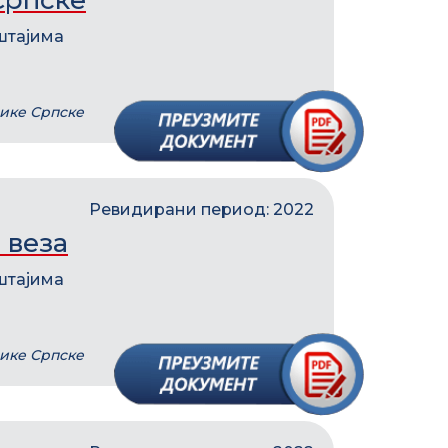
Српске
штајима
лике Српске
Ревидирани период: 2022
 веза
штајима
лике Српске