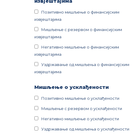
извјештајима
Позитивно мишљење о финансијским
извјештајима
Мишљење с резервом о финансијским
извјештајима
Негативно мишљење о финансијским
извјештајима
Уздржавање од мишљења о финансијским
извјештајима
Мишљење о усклађености
Позитивно мишљење о усклађености
Мишљење с резервом о усклађености
Негативно мишљење о усклађености
Уздржавање од мишљења о усклађености