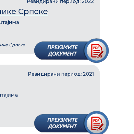
Ревидирани период: 2022
лике Српске
штајима
лике Српске
Ревидирани период: 2021
штајима