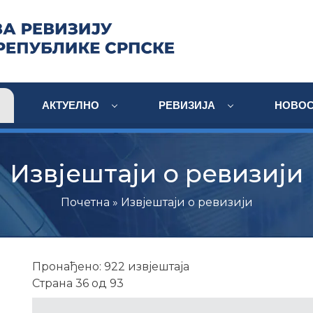
АКТУЕЛНО
РЕВИЗИЈА
НОВОС
Извјештаји о ревизији
Почетна
» Извјештаји о ревизији
Пронађено: 922 извјештаја
Страна 36 од 93