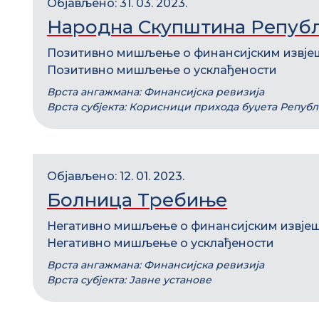
Објављено: 31. 03. 2023.
Народна Скупштина Репуб
Позитивно мишљење о финансијским извје
Позитивно мишљење о усклађености
Врста ангажмана: Финансијска ревизија
Врста субјекта: Корисници прихода буџета Репуб
Објављено: 12. 01. 2023.
Болница Требиње
Негативно мишљење о финансијским извје
Негативно мишљење о усклађености
Врста ангажмана: Финансијска ревизија
Врста субјекта: Јавне установе