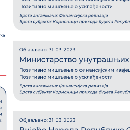
Позитивно мишљење о усклађености
Врста ангажмана: Финансијска ревизија
Врста субјекта: Корисници прихода буџета Репуб
а
ука
Објављено: 31. 03. 2023.
Министарство унутрашњих
Позитивно мишљење о финансијским извје
Позитивно мишљење о усклађености
Врста ангажмана: Финансијска ревизија
Врста субјекта: Корисници прихода буџета Репуб
и
е
и
:
Објављено: 31. 03. 2023.