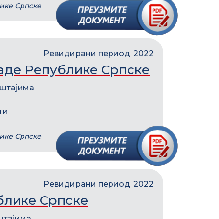
лике Српске
Ревидирани период: 2022
ладе Републике Српске
ештајима
ти
лике Српске
Ревидирани период: 2022
блике Српске
штајима