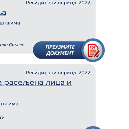
Ревидирани период: 2022
ња
ештајима
лике Српске
Ревидирани период: 2022
а расељена лица и
штајима
ти