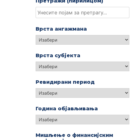
Претражи (ћирилицом)
Врста ангажмана
Изабери
Врста субјекта
Изабери
Ревидирани период
Година објављивања
Година
објављивања
Мишљење о финансијским