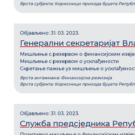
Врста субјекта: Корисници прихода буџета Репуб
Објављено: 31. 03. 2023.
Генерални секретаријат В
Мишљење с резервом о финансијским извј
Мишљење с резервом о усклађености
Скретање пажње уз мишљење о усклађенос
Врста ангажмана: Финансијска ревизија
Врста субјекта: Корисници прихода буџета Репуб
Објављено: 31. 03. 2023.
Служба предсједника Репу
Позитивно мишљење о финансијским извје