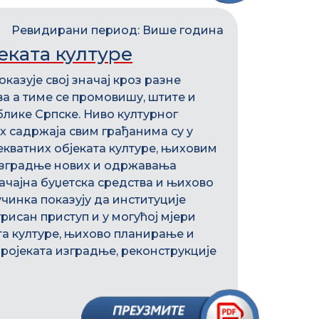
Ревидирани период: Више година
еката културе
оказује свој значај кроз разне
ва а тиме се промовишу, штите и
блике Српске. Ниво културног
х садржаја свим грађанима су у
екватних објеката културе, њиховим
 изградње нових и одржавања
начајна буџетска средства и њихово
чинка показују да институције
рисан приступ и у могућој мјери
та културе, њихово планирање и
ројеката изградње, реконструкције