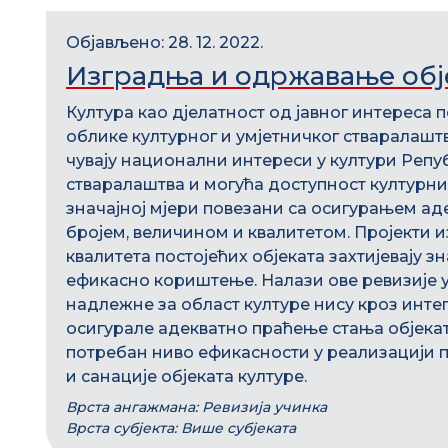
Објављено: 28. 12. 2022.
Изградња и одржавање обј
Култура као дјелатност од јавног интереса п
облике културног и умјетничког стваралашт
чувају национални интереси у култури Репу
стваралаштва и могућа доступност културни
значајној мјери повезани са осигурањем ад
бројем, величином и квалитетом. Пројекти
квалитета постојећих објеката захтијевају з
ефикасно кориштење. Налази ове ревизије у
надлежне за област културе нису кроз интег
осигурале адекватно праћење стања објека
потребан ниво ефикасности у реализацији п
и санације објеката културе.
Врста ангажмана: Ревизија учинка
Врста субјекта: Више субјеката