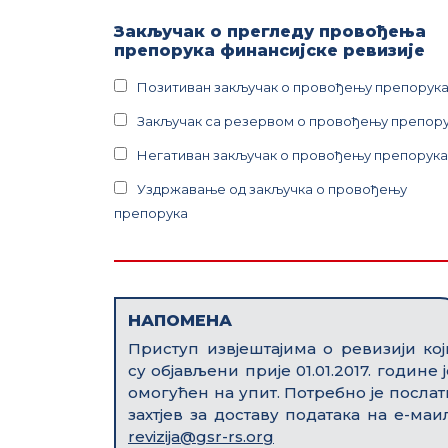
Закључак о прегледу провођења
препорука финансијске ревизије
Позитиван закључак о провођењу препорук
Закључак са резервом о провођењу препор
Негативан закључак о провођењу препорука
Уздржавање од закључка о провођењу
препорука
НАПОМЕНА
Приступ извјештајима о ревизији кој
су објављени прије 01.01.2017. године ј
омогућен на упит. Потребно је послат
захтјев за доставу података на е-маил
revizija@gsr-rs.org