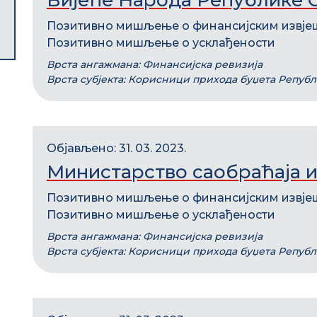
Вијеће Народа Републике 
Позитивно мишљење о финансијским извје
Позитивно мишљење о усклађености
Врста ангажмана: Финансијска ревизија
Врста субјекта: Корисници прихода буџета Репуб
Објављено: 31. 03. 2023.
Министарство саобраћаја и
Позитивно мишљење о финансијским извје
Позитивно мишљење о усклађености
Врста ангажмана: Финансијска ревизија
Врста субјекта: Корисници прихода буџета Репуб