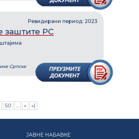
Ревидирани период: 2023
е заштите РС
ештајима
лике Српске
50
...
»
»|
ЈАВНЕ НАБАВКЕ