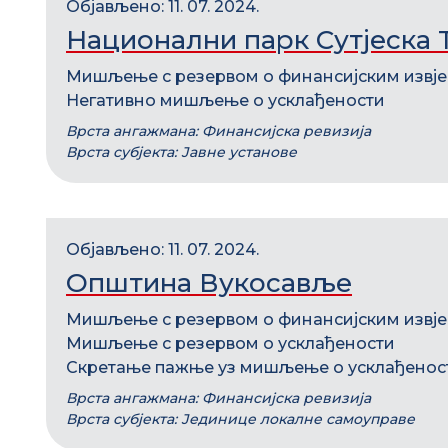
Објављено: 11. 07. 2024.
Национални парк Сутјеска 
Мишљење с резервом о финансијским извј
Негативно мишљење о усклађености
Врста ангажмана: Финансијска ревизија
Врста субјекта: Јавне установе
Објављено: 11. 07. 2024.
Општина Вукосавље
Мишљење с резервом о финансијским извј
Мишљење с резервом о усклађености
Скретање пажње уз мишљење о усклађенос
Врста ангажмана: Финансијска ревизија
Врста субјекта: Јединице локалне самоуправе