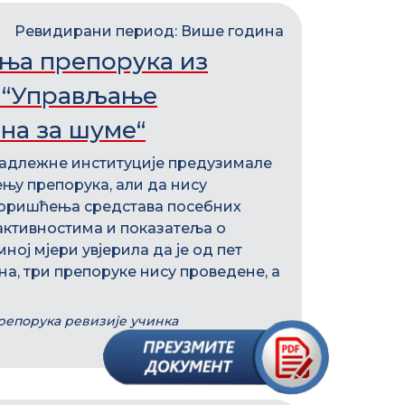
Ревидирани период: Више година
ња препорука из
а “Управљање
на за шуме“
 надлежне институције предузимале
ењу препорука, али да нису
 коришћења средстава посебних
активностима и показатеља о
ној мјери увјерила да је од пет
а, три препоруке нису проведене, а
репорука ревизије учинка