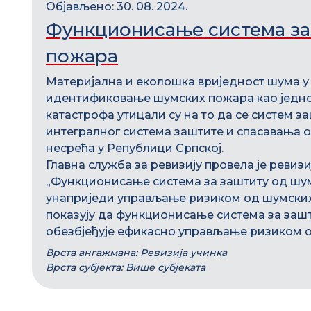
Објављено: 30. 08. 2024.
Функционисање система за
пожара
Материјална и еколошка вриједност шума у
идентификовање шумских пожара као једног
катастрофа утицали су на то да се систем з
интегралног система заштите и спасавања 
несрећа у Републици Српској.
Главна служба за ревизију провела је ревиз
„Функционисање система за заштиту од шум
унаприједи управљање ризиком од шумских 
показују да функционисање система за заш
обезбјеђује ефикасно управљање ризиком 
Врста ангажмана: Ревизија учинка
Врста субјекта: Више субјеката