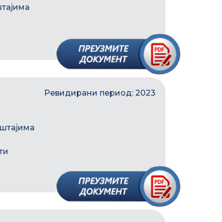
штајима
Ревидирани период: 2023
ештајима
ти