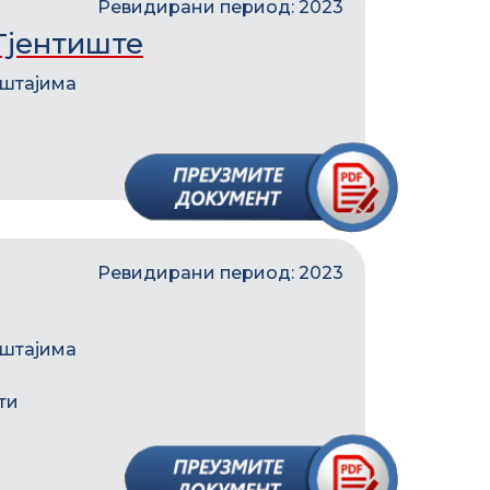
Ревидирани период: 2023
Тјентиште
ештајима
Ревидирани период: 2023
ештајима
ти