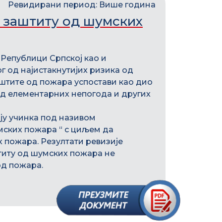
Ревидирани период: Више година
 заштиту од шумских
 Републици Српској као и
 од најистакнутијих ризика од
аштите од пожара успостави као дио
од елементарних непогода и других
ију учинка под називом
ских пожара “ с циљем да
пожара. Резултати ревизије
титу од шумских пожара не
од пожара.