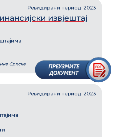
Ревидирани период: 2023
нансијски извјештај
ештајима
лике Српске
Ревидирани период: 2023
штајима
ти