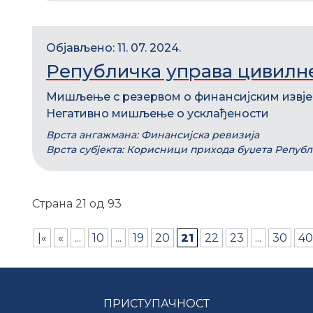
Објављено: 11. 07. 2024.
Републичка управа цивилн
Мишљење с резервом о финансијским извј
Негативно мишљење о усклађености
Врста ангажмана: Финансијска ревизија
Врста субјекта: Корисници прихода буџета Репуб
Страна 21 од 93
|«
«
...
10
...
19
20
21
22
23
...
30
40
ПРИСТУПАЧНОСТ