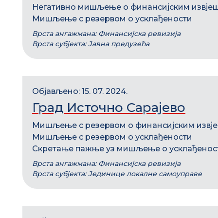
Негативно мишљење о финансијским извје
Мишљење с резервом о усклађености
Врста ангажмана: Финансијска ревизија
Врста субјекта: Јавна предузећа
Објављено: 15. 07. 2024.
Град Источно Сарајево
Мишљење с резервом о финансијским извј
Мишљење с резервом о усклађености
Скретање пажње уз мишљење о усклађенос
Врста ангажмана: Финансијска ревизија
Врста субјекта: Јединице локалне самоуправе