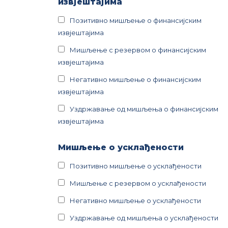
извјештајима
Позитивно мишљење о финансијским
извјештајима
Мишљење с резервом о финансијским
извјештајима
Негативно мишљење о финансијским
извјештајима
Уздржавање од мишљења о финансијским
извјештајима
Мишљење о усклађености
Позитивно мишљење о усклађености
Мишљење с резервом о усклађености
Негативно мишљење о усклађености
Уздржавање од мишљења о усклађености