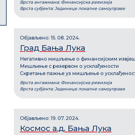
Врста ангажмана: Финансијска ревизија
Врста субјекта: Јединице локалне самоуправе
Објављено: 15. 08. 2024.
Град Бања Лука
Негативно мишљење о финансијским извје
Мишљење с резервом о усклађености
Скретање пажње уз мишљење о усклађенос
Врста ангажмана: Финансијска ревизија
Врста субјекта: Јединице локалне самоуправе
Објављено: 19. 07. 2024.
Космос а.д. Бања Лука