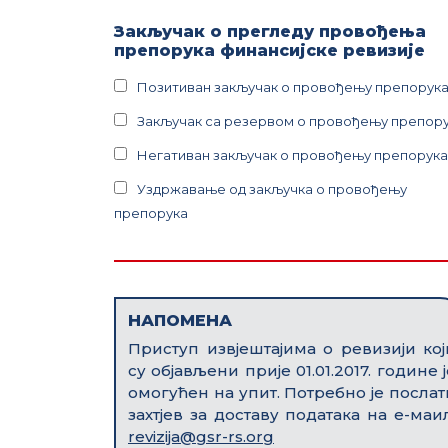
Закључак о прегледу провођења
препорука финансијске ревизије
Позитиван закључак о провођењу препорук
Закључак са резервом о провођењу препор
Негативан закључак о провођењу препорука
Уздржавање од закључка о провођењу
препорука
НАПОМЕНА
Приступ извјештајима о ревизији кој
су објављени прије 01.01.2017. године ј
омогућен на упит. Потребно је послат
захтјев за доставу података на е-маил
revizija@gsr-rs.org