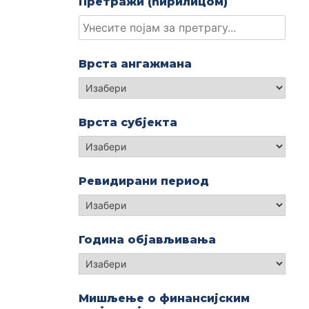
Претражи (ћирилицом)
Врста ангажмана
Изабери
Врста субјекта
Изабери
Ревидирани период
Година објављивања
Година
објављивања
Мишљење о финансијским