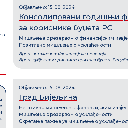
Објављено: 15. 08. 2024.
Консолидовани годишњи фи
а
за кориснике буџета РС
ука
Мишљење с резервом о финансијским извј
Позитивно мишљење о усклађености
Врста ангажмана: Финансијска ревизија
Врста субјекта: Корисници прихода буџета Репуб
Објављено: 15. 08. 2024.
Град Бијељина
и
е
Негативно мишљење о финансијским извје
и
Мишљење с резервом о усклађености
:
Скретање пажње уз мишљење о усклађенос