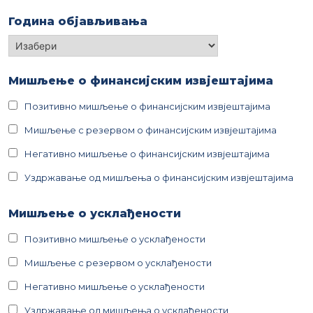
Година објављивања
Година
објављивања
Мишљење о финансијским извјештајима
Позитивно мишљење о финансијским извјештајима
Мишљење с резервом о финансијским извјештајима
Негативно мишљење о финансијским извјештајима
Уздржавање од мишљења о финансијским извјештајима
Мишљење о усклађености
Позитивно мишљење о усклађености
Мишљење с резервом о усклађености
Негативно мишљење о усклађености
Уздржавање од мишљења о усклађености