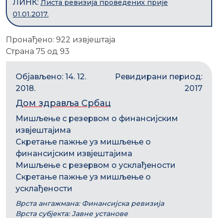
ЛИНК:
Листа ревизија проведених прије
01.01.2017.
Пронађено: 922 извјештаја
Страна 75 од 93
Објављено: 14. 12.
Ревидирани период:
2018.
2017
Дом здравља Србац
Мишљење с резервом о финансијским
извјештајима
Скретање пажње уз мишљење о
финансијским извјештајима
Мишљење с резервом о усклађености
Скретање пажње уз мишљење о
усклађености
Врста ангажмана: Финансијска ревизија
Врста субјекта: Јавне установе