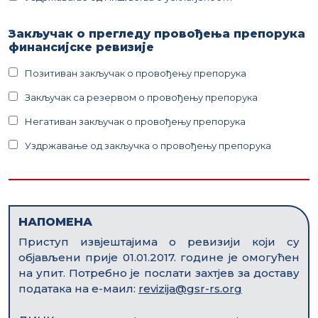
Закључак о прегледу провођења препорука
финансијске ревизије
Позитиван закључак о провођењу препорука
Закључак са резервом о провођењу препорука
Негативан закључак о провођењу препорука
Уздржавање од закључка о провођењу препорука
НАПОМЕНА
Приступ извјештајима о ревизији који су
објављени прије 01.01.2017. године је омогућен
на упит. Потребно је послати захтјев за доставу
података на е-маил:
revizija@gsr-rs.org