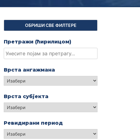
Претражи (ћирилицом)
Врста ангажмана
Изабери
Врста субјекта
Изабери
Ревидирани период