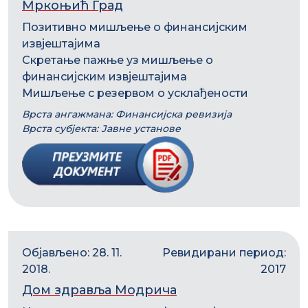
Мркоњић Град
Позитивно мишљење о финансијским
извјештајима
Скретање пажње уз мишљење о
финансијским извјештајима
Мишљење с резервом о усклађености
Врста ангажмана: Финансијска ревизија
Врста субјекта: Јавне установе
Објављено: 28. 11.
Ревидирани период:
2018.
2017
Дом здравља Модрича