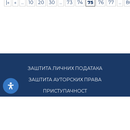
|«
«
...
10
20
30
...
73
74
75
76
77
...
8
ЗАШТИТА ЛИЧНИХ ПОДАТАКА
ЗАШТИТА АУТОРСКИХ ПРАВА
ПРИСТУПАЧНОСТ
УСЛОВИ КОРИШЋЕЊА
ЈАВНЕ НАБАВКЕ
МАПА САЈТА