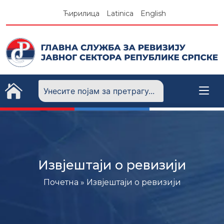
Skip
Ћирилица
Latinica
English
to
content
Извјештаји о ревизији
Почетна
» Извјештаји о ревизији