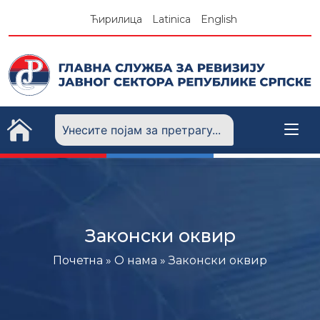
Skip
Ћирилица
Latinica
English
to
content
Законски оквир
Почетна
»
О нама
»
Законски оквир