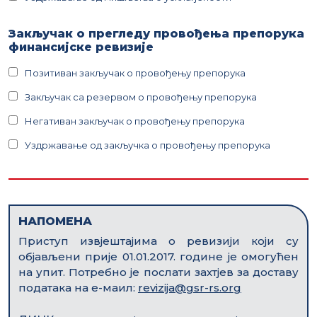
Закључак о прегледу провођења препорука
финансијске ревизије
Позитиван закључак о провођењу препорука
Закључак са резервом о провођењу препорука
Негативан закључак о провођењу препорука
Уздржавање од закључка о провођењу препорука
НАПОМЕНА
Приступ извјештајима о ревизији који су
објављени прије 01.01.2017. године је омогућен
на упит. Потребно је послати захтјев за доставу
података на е-маил:
revizija@gsr-rs.org