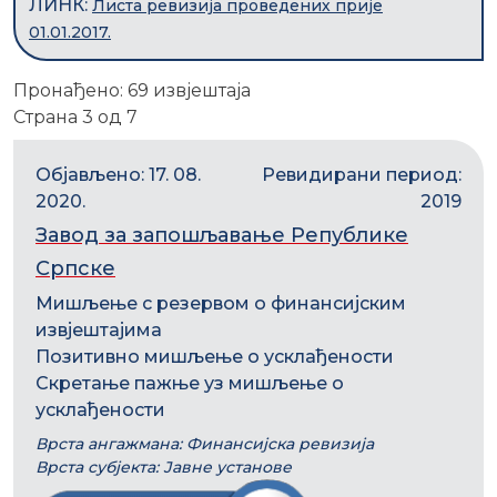
ЛИНК:
Листа ревизија проведених прије
01.01.2017.
Пронађено: 69 извјештаја
Страна 3 од 7
Објављено: 17. 08.
Ревидирани период:
2020.
2019
Завод за запошљавање Републике
Српске
Мишљење с резервом о финансијским
извјештајима
Позитивно мишљење о усклађености
Скретање пажње уз мишљење о
усклађености
Врста ангажмана: Финансијска ревизија
Врста субјекта: Јавне установе