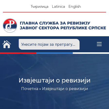
Skip
Ћирилица
Latinica
English
to
content
Извјештаји о ревизији
Почетна
» Извјештаји о ревизији