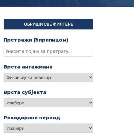
Претражи (ћирилицом)
Врста ангажмана
Изабери
Врста субјекта
Изабери
Ревидирани период