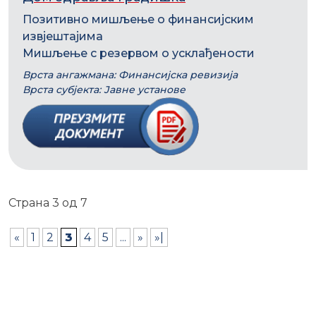
Позитивно мишљење о финансијским
извјештајима
Мишљење с резервом о усклађености
Врста ангажмана: Финансијска ревизија
Врста субјекта: Јавне установе
Страна 3 од 7
«
1
2
3
4
5
...
»
»|