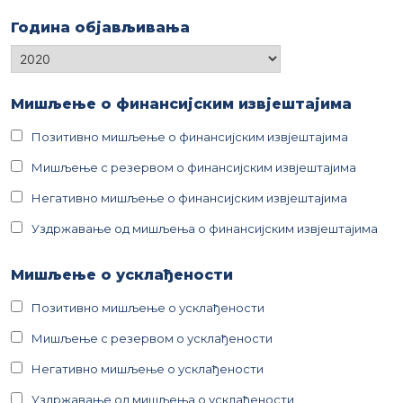
Година објављивања
Година
објављивања
Мишљење о финансијским извјештајима
Позитивно мишљење о финансијским извјештајима
Мишљење с резервом о финансијским извјештајима
Негативно мишљење о финансијским извјештајима
Уздржавање од мишљења о финансијским извјештајима
Мишљење о усклађености
Позитивно мишљење о усклађености
Мишљење с резервом о усклађености
Негативно мишљење о усклађености
Уздржавање од мишљења о усклађености