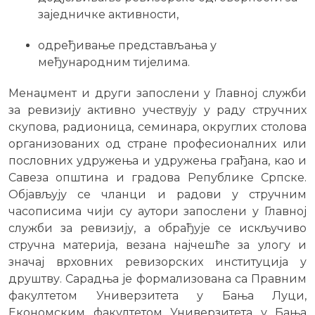
заједничке активности,
одређивање представљања у
међународним тијелима.
Менаџмент и други запослени у Главној служби
за ревизију активно учествују у раду стручних
скупова, радионица, семинара, округлих столова
организованих од стране професионалних или
пословних удружења и удружења грађана, као и
Савеза општина и градова Републике Српске.
Објављују се чланци и радови у стручним
часописима чији су аутори запослени у Главној
служби за ревизију, а обрађује се искључиво
стручна материја, везана најчешће за улогу и
значај врховних ревизорских институција у
друштву. Сарадња је формализована са Правним
факултетом Универзитета у Бања Луци,
Економским факултетом Универзитета у Бањa