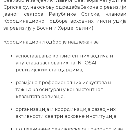
ревизор и замјеник главног ревизора Републике
Српске су, на основу одредаба Закона о ревизији
јавног сектора Републике Српске, чланови
Координационог одбора врховних институција
за ревизију у Босни и Херцеговини).
Координациони одбор је надлежан за:
успостављање конзистентних водича и
упутстава заснованих на INTOSAI
ревизијским стандардима,
размјена професионалних искустава и
тежња ка осигурању конзистентног
квалитета ревизије,
организација и координација развојних
активности све три врховне институције,
додјељивање ревизорске одговорности за