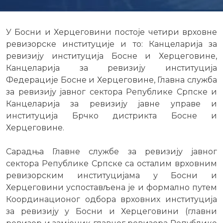
У Босни и Херцеговини постоје четири врховне
ревизорске институције и то: Канцеларија за
ревизију институција Босне и Херцеговине,
Канцеларија за ревизију институција
Федерације Босне и Херцеговине, Главна служба
за ревизију јавног сектора Републике Српске и
Канцеларија за ревизију јавне управе и
институција Брчко дистрикта Босне и
Херцеговине.
Сарадња Главне службе за ревизију јавног
сектора Републике Српске са осталим врховним
ревизорским институцијама у Босни и
Херцеговини успостављена је и формално путем
Координационог одбора врховних институција
за ревизију у Босни и Херцеговини (главни