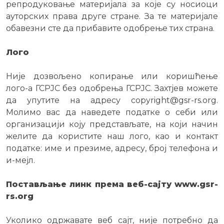
репродуковање материјала за које су носиоци
ауторских права друге стране. За те материјале
обавезни сте да прибавите одобрење тих страна.
Лого
Није дозвољено копирање или коришћење
лого-а ГСРЈС без одобрења ГСРЈС. Захтјев можете
да упутите на адресу copyright@gsr-rs.org.
Молимо вас да наведете податке о себи или
организацији коју представљате, на који начин
желите да користите наш лого, као и контакт
податке: име и презиме, адресу, број телефона и
и-мејл.
Постављање линк према веб-сајту www.gsr-
rs.org
Уколико одржавате веб сајт, није потребно да