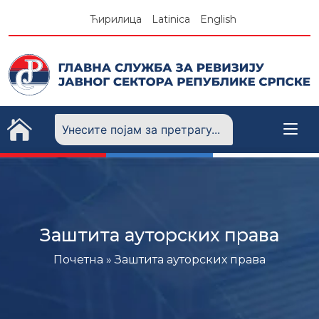
Skip
Ћирилица
Latinica
English
to
content
Заштита ауторских права
Почетна
»
Заштита ауторских права