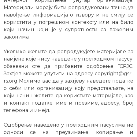
интерног коришћења унутар организације.
Материјали морају бити репродуковани тачно, уз
навођење информација о извору и не смију се
користити у погрешном контексту или на било
који начин који је у супротности са важећим
законима.
Уколико желите да репродукујете материјале за
намјене које нису наведене у претходмом пасусу,
обавезни сте да прибавите одобрење ГСРЈС.
Захтјев можете упутити на адресу copyright@gsr-
rs.org Молимо вас да у захтјеву наведете податке
о себи или организацију коју представљате, на
који начин желите да користите материјале, као
и контакт податке: име и презиме, адресу, број
телефона и имејл.
Одобрење наведено у претходним пасусима не
односи се на преузимање, копирање и