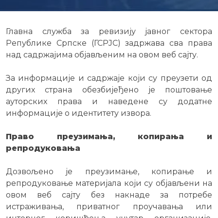
Главна служба за ревизију јавног сектора
Републике Српске (ГСРЈС) задржава сва права
над садржајима објављеним на овом веб сајту.
За информације и садржаје који су преузети од
других страна обезбијеђено је поштовање
ауторских права и наведене су додатне
информације о идентитету извора.
Право преузимања, копирања и
репродуковања
Дозвољено је преузимање, копирање и
репродуковање материјала који су објављени на
овом веб сајту без накнаде за потребе
истраживања, приватног проучавања или