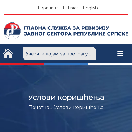
Skip
Ћирилица
Latinica
English
to
content
Услови коришћења
Почетна
»
Услови коришћења