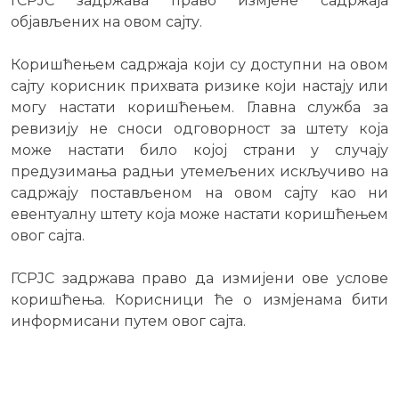
ГСРЈС задржава право измјене садржаја
објављених на овом сајту.
Коришћењем садржаја који су доступни на овом
сајту корисник прихвата ризике који настају или
могу настати коришћењем. Главна служба за
ревизију не сноси одговорност за штету која
може настати било којој страни у случају
предузимања радњи утемељених искључиво на
садржају постављеном на овом сајту као ни
евентуалну штету која може настати коришћењем
овог сајта.
ГСРЈС задржава право да измијени ове услове
коришћења. Корисници ће о измјенама бити
информисани путем овог сајта.