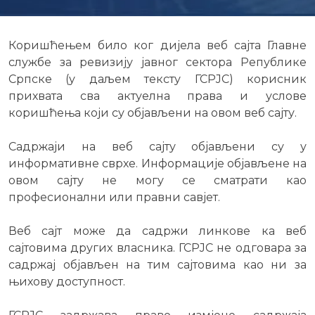
Коришћењем било ког дијела веб сајта Главне
службе за ревизију јавног сектора Републике
Српске (у даљем тексту ГСРЈС) корисник
прихвата сва актуелна права и услове
коришћења који су објављени на овом веб сајту.
Садржаји на веб сајту објављени су у
информативне сврхе. Информације објављене на
овом сајту не могу се сматрати као
професионални или правни савјет.
Веб сајт може да садржи линкове ка веб
сајтовима других власника. ГСРЈС не одговара за
садржај објављен на тим сајтовима као ни за
њихову доступност.