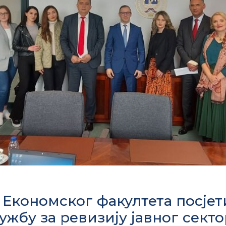
 Економског факултета посје
ужбу за ревизију јавног сект