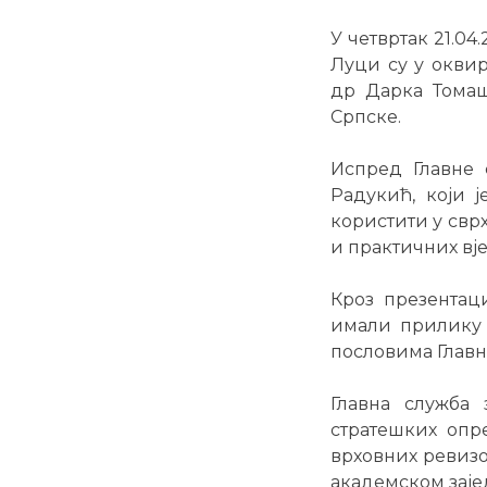
У четвртак 21.04
Луци су у оквир
др Дарка Томаш
Српске.
Испред Главне 
Радукић, који 
користити у свр
и практичних вје
Кроз презентац
имали прилику 
пословима Главн
Главна служба 
стратешких опр
врховних ревизо
академском заје