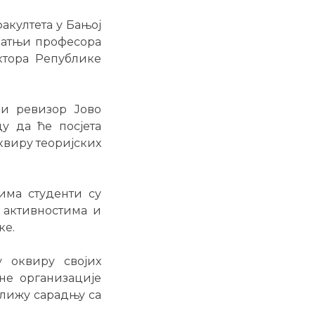
факултета у Бањој
пратњи професора
ктора Републике
ни ревизор Јово
у да ће посјета
квиру теоријских
има студенти су
 активностима и
ке.
у оквиру својих
не организације
ближу сарадњу са