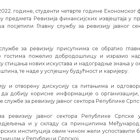
.2022. године, студенти четврте године Економског 
у предмета Ревизија финансијских извјештаја у 
а посјетили Главну службу за ревизију јавног се
службе за ревизију присутнима се обратио глав
је гостима пожелио добродошлицу и изразио над
ху стицања нових искустава и надоградње знања у о
штина, те наде у успјешну будућност и каријеру.
ију и отворену дискусију са питањима и одговор
да добију корисне информације о организацији,
е службе за ревизију јавног сектора Републике Српс
за ревизију јавног сектора Републике Српске 
едјељења и у складу са принципима Међународ
рских институција овим чином жели успоставити 
дницом у Републици Српској.