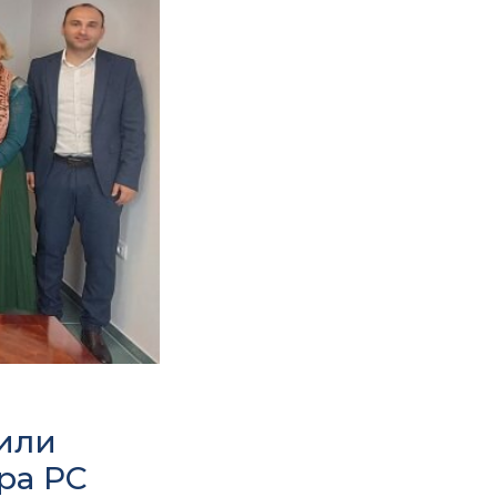
тили
ора РС