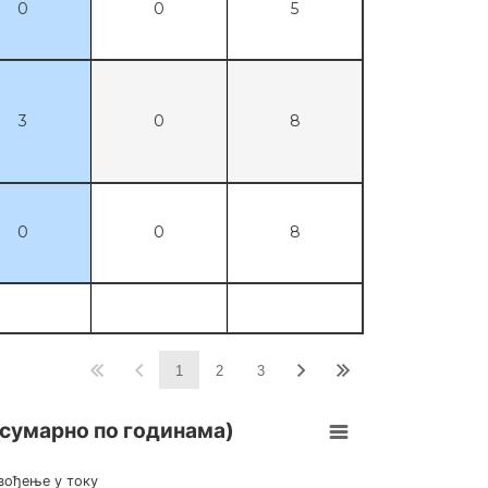
0
0
5
3
0
8
0
0
8
1
2
3
учинка (статуси сумарно по 
 сумарно по годинама)
вођење у току