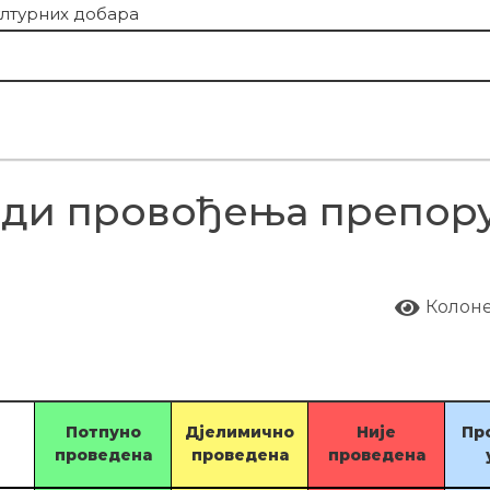
ултурних добара
ди провођења препору
Колон
Потпуно
Дјелимично
Није
Пр
проведена
проведена
проведена