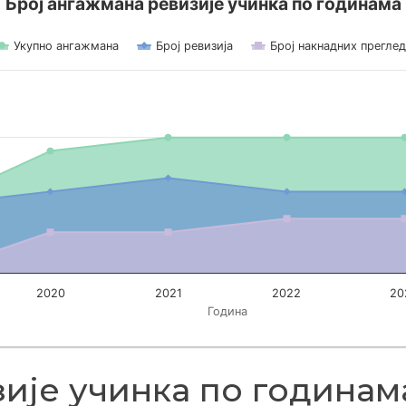
Број ангажмана ревизије учинка по годинама
Укупно ангажмана
Број ревизија
Број накнадних прегле
ВИЗИЈЕ УЧИНКА ПО ГОДИНАМА
ажмана. Data ranges from 0 to 11.
2020
2021
2022
20
Година
зије учинка по годинам