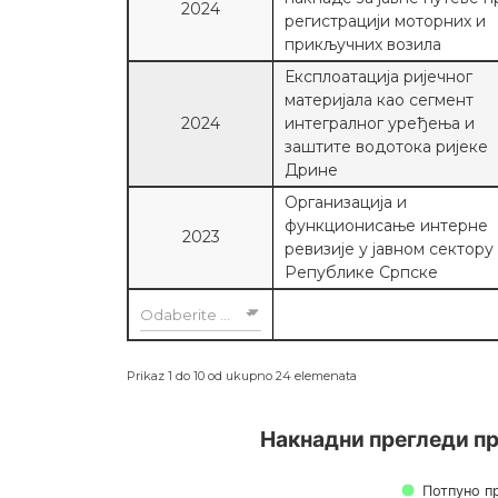
2024
регистрацији моторних и
прикључних возила
Експлоатација ријечног
материјала као сегмент
2024
интегралног уређења и
заштите водотока ријеке
Дрине
Организација и
функционисање интерне
2023
ревизије у јавном сектору
Републике Српске
Odaberite godinu
Prikaz 1 do 10 od ukupno 24 elemenata
Накнадни прегледи пр
Накнадни прегледи пр
Bar chart with 4 data series.
Потпуно п