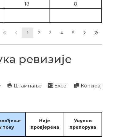
18
8
1
2
3
4
5
ка ревизије
е
Штампање
Excel
Копирај
овођење
Није
Укупно
у току
провјерена
препорука