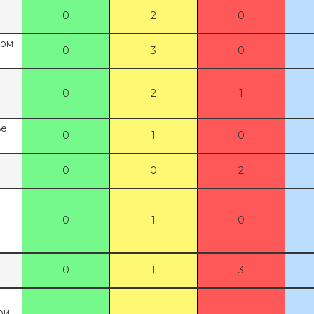
0
2
0
е
том
0
3
0
0
2
1
ње
0
1
0
0
0
2
0
1
0
0
1
3
е
ри