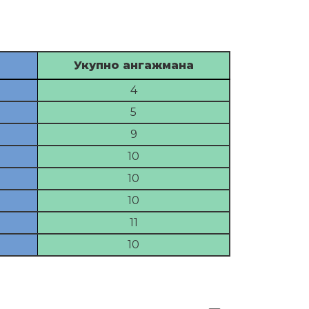
Укупно ангажмана
4
5
9
10
10
10
11
10