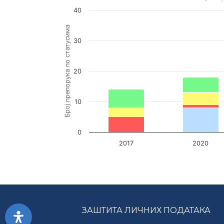
VIEW AS DATA TABLE, НАКНАДНИ ПРЕГЛЕД
40
The chart has 1 X axis displaying Годи
Број препорука по статусима
The chart has 1 Y axis displaying Број пр
30
20
10
0
2017
2020
End of interactive chart.
ЗАШТИТА ЛИЧНИХ ПОДАТАКА