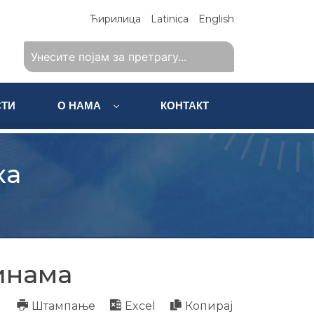
Ћирилица
Latinica
English
ТИ
О НАМА
КОНТАКТ
ка
инама
Штампање
Excel
Копирај