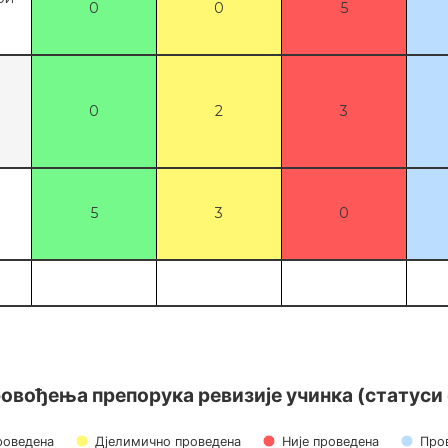
0
0
5
0
2
3
5
3
0
овођења препорука ревизије 
овођења препорука ревизије учинка (статуси
роведена
Дјелимично проведена
Није проведена
Про