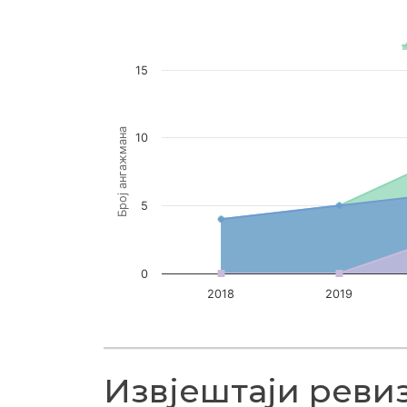
Chart with 3 data series.
VIEW AS DATA TABLE, БРОЈ АНГАЖМАНА РЕ
15
The chart has 1 X axis displaying Година.
The chart has 1 Y axis displaying Број анг
Број ангажмана
10
5
0
2018
2019
End of interactive chart.
Извјештаји реви