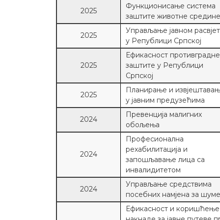
Функционисање система
2025
заштите животне средин
Управљање јавном расвје
2025
у Републици Српској
Ефикасност противградне
2025
заштите у Републици
Српској
Планирање и извјештава
2025
у јавним предузећима
Превенција малигних
2024
обољења
Професионална
рехабилитација и
2024
запошљавање лица са
инвалидитетом
Управљање средствима
2024
посебних намјена за шум
Ефикасност и коришћење
накнаде за јавне путеве п