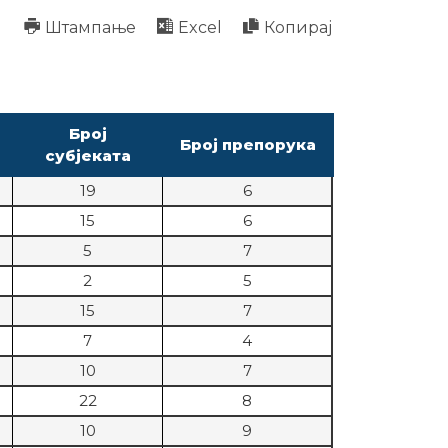
Штампање
Excel
Копирај
Број
Број препорука
субјеката
19
6
15
6
5
7
2
5
15
7
7
4
10
7
22
8
10
9