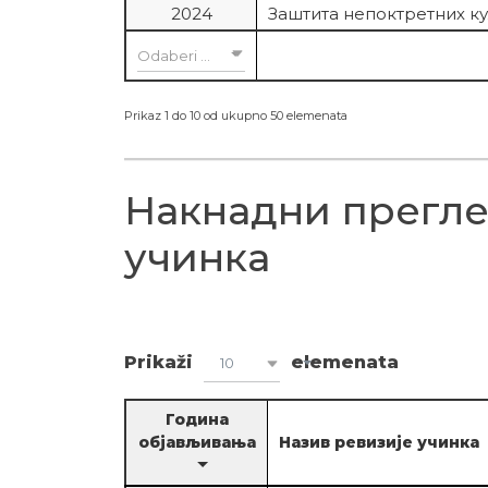
2024
Заштита непоктретних к
Odaberi godinu
Prikaz 1 do 10 od ukupno 50 elemenata
Накнадни прегле
учинка
Prikaži
elemenata
10
Година
објављивања
Назив ревизије учинка