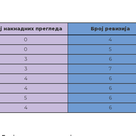
ј накнадних прегледа
Број ревизија
0
4
0
5
3
6
3
7
4
6
4
6
5
6
4
6
ије учинка по годинама