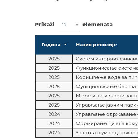
Prikaži
elemenata
10
Година
Назив ревизије
2025
Систем интерних финанс
2025
Функционисање система
2025
Коришћење воде за пиће
2025
Функционисање бесплат
2025
Мјере и активности зашт
2025
Управљање јавним парк
2024
Управљање одржавањем
2024
Формирање цијена комун
2024
Заштита шума од пожар