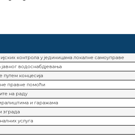
ијских контрола у јединицама локалне самоуправе
 јавног водоснабдјевања
 путем концесија
не правне помоћи
ите на раду
иралиштима и гаражама
 зграда
алних услуга
а