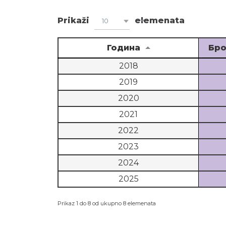
Prikaži
elemenata
10
Година
Бро
2018
2019
2020
2021
2022
2023
2024
2025
Prikaz 1 do 8 od ukupno 8 elemenata
Број ангажмана ревиз