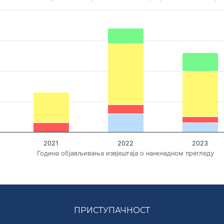
И ПРОВОЂЕЊА ПРЕПОРУКА РЕВИЗИЈЕ УЧИНКА (СТАТУСИ СУМА
на објављивања извјештаја о нанкнадном прегледу.
епорука по статусима. Data ranges from 0 to 34.
2021
2022
2023
Година објављивања извјештаја о нанкнадном прегледу
ПРИСТУПАЧНОСТ