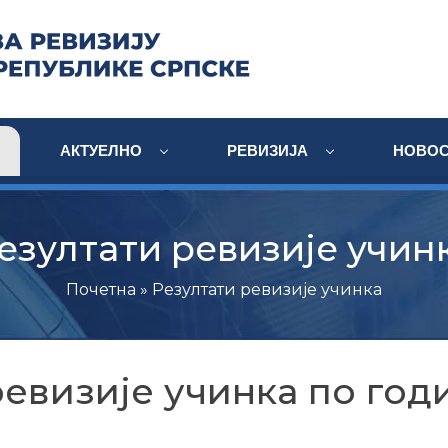
АКТУЕЛНО
РЕВИЗИЈА
НОВОС
езултати ревизије учин
Почетна
»
Резултати ревизије учинка
ревизије учинка по год