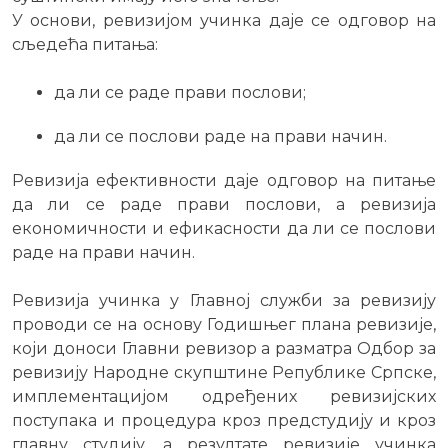
У основи, ревизијом учинка даје се одговор на
сљедећа питања:
да ли се раде прави послови;
да ли се послови раде на прави начин.
Ревизија ефективности даје одговор на питање
да ли се раде прави послови, а ревизија
економичности и ефикасности да ли се послови
раде на прави начин.
Ревизија учинка у Главној служби за ревизију
проводи се на основу Годишњег плана ревизије,
који доноси Главни ревизор а разматра Одбор за
ревизију Народне скупштине Републике Српске,
имплементацијом одређених ревизијских
поступака и процедура кроз предстудију и кроз
главну студију, а резултате ревизије учинка