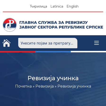
Skip
Ћирилица
Latinica
English
to
content
Ревизија учинка
Почетна
»
Ревизија
»
Ревизија учинка