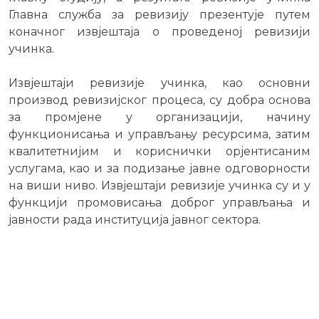
Главна служба за ревизију презентује путем
коначног извјештаја о проведеној ревизији
учинка.
Извјештаји ревизије учинка, као основни
производ ревизијског процеса, су добра основа
за промјeне у организацији, начину
функционисања и управљању ресурсима, затим
квалитетнијим и кориснички орјентисаним
услугама, као и за подизање јавне одговорности
на виши ниво. Извјештаји ревизије учинка су и у
функцији промовисања доброг управљања и
јавности рада институција јавног сектора.