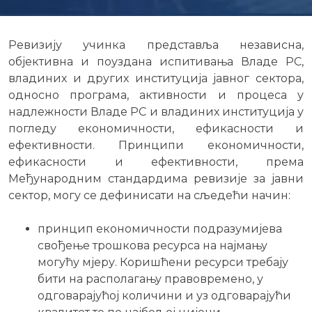
Ревизију учинка представља независна,
објективна и поуздана испитивања Владе РС,
владиних и других институција јавног сектора,
односно програма, активности и процеса у
надлежности Владе РС и владиних институција у
погледу економичности, ефикасности и
ефективности. Принципи економичности,
ефикасности и ефективности, према
Међународним стандардима ревизије за јавни
сектор, могу се дефинисати на сљедећи начин:
принцип економичности подразумијева
свођење трошкова ресурса на најмању
могућу мјеру. Коришћени ресурси требају
бити на располагању правовремено, у
одговарајућој количини и уз одговарајући