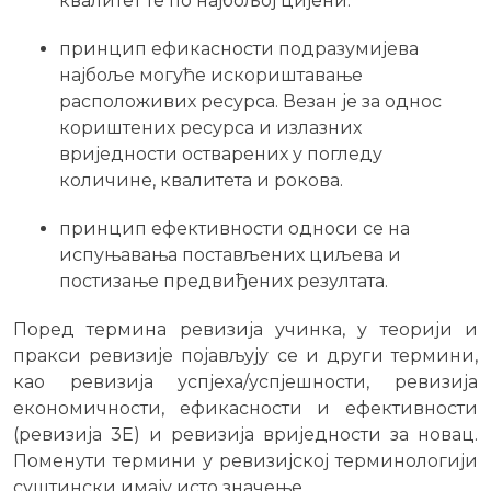
квалитет те по најбољој цијени.
принцип ефикасности подразумијева
најбоље могуће искориштавање
расположивих ресурса. Везан је за однос
кориштених ресурса и излазних
вриједности остварених у погледу
количине, квалитета и рокова.
принцип ефективности односи се на
испуњавања постављених циљева и
постизање предвиђених резултата.
Поред термина ревизија учинка, у теорији и
пракси ревизије појављују се и други термини,
као ревизија успјеха/успјешности, ревизија
економичности, ефикасности и ефективности
(ревизија 3Е) и ревизија вриједности за новац.
Поменути термини у ревизијској терминологији
суштински имају исто значење.