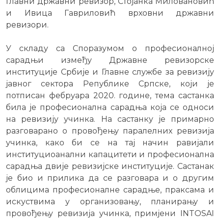
главни државни ревизор, Стојанка Миловановић
и Ивица Гавриловић врховни државни
ревизори.
У складу са Споразумом о професионалној
сарадњи између Државне ревизорске
институције Србије и Главне службе за ревизију
јавног сектора Републике Српске, који је
потписан фебруара 2020. године, тема састанка
била је професионална сарадња која се односи
на ревизију учинка. На састанку је примарно
разговарано о провођењу паралелних ревизија
учинка, како би се на тај начин равијали
институциоанални капацитети и професионална
сарадња двије ревизијске институције. Састанак
је био и прилика да се разговара и о другим
облицима професионалне сарадње, праксама и
искуствима у организовању, планирању и
провођењу ревизија учинка, примјени INTOSAI