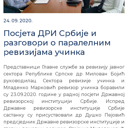
24. 09. 2020.
Посјета ДРИ Србије и
разговори о паралелним
ревизијама учинка
Представници Главне службе за ревизију јавног
сектора Републике Српске др Милован Бојић
руководилац Сектора ревизије учинка и
Младенко Марковић ревизор учинка боравили
су 23.09.2020. године у радној посјети Државној
ревизорској институцији Србије. Испред
Државне ревизорске институције Србије
састанку су присуствовали др Душко Пејовић
предсједник Државне ревизорске институције и