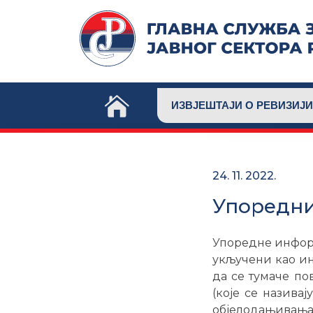
Skip
to
content
ИЗВЈЕШТАЈИ О РЕВИЗИЈИ
24. 11. 2022.
Упоредни
Упоредне информ
укључени као ин
да се тумаче п
(које се назива
објелодањивања 