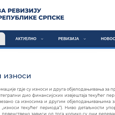
АКТУЕЛНО
РЕВИЗИЈА
НОВОС
 износи
ације гдје су износи и друга објелодањивања за 
тегрални дио финансијских извјештаја текућег пер
овезано са износима и другим објелодањивањима з
ју „износи текућег периода“). Ниво детаљности уп
првенствено зависи од тога колико су они релева