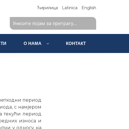
Ћирилица
Latinica
English
ТИ
О НАМА
КОНТАКТ
претходни период
иода, с намјером
а текући период
оредних износа и
нтни у односу на