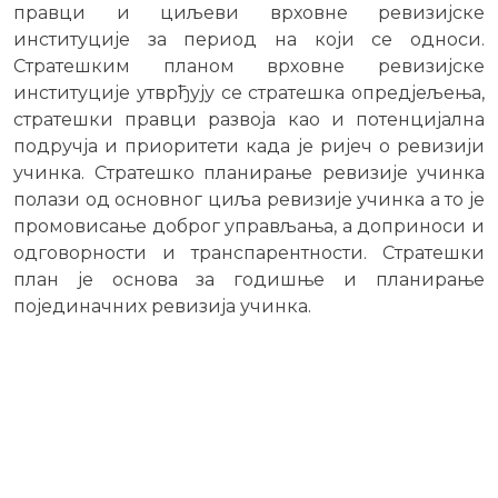
правци и циљеви врховне ревизијске
институције за период на који се односи.
Стратешким планом врховне ревизијске
институције утврђују се стратешка опредјељења,
стратешки правци развоја као и потенцијална
подручја и приоритети када је ријеч о ревизији
учинка. Стратешко планирање ревизије учинка
полази од основног циља ревизије учинка а то је
промовисање доброг управљања, а доприноси и
одговорности и транспарентности. Стратешки
план је основа за годишње и планирање
појединачних ревизија учинка.