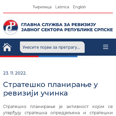
Skip
Ћирилица
Latinica
English
to
content
23. 11. 2022.
Стратешко планирање у
ревизији учинка
Стратешко планирање је активност којом се
утврђују стратешка опредјељена и стратешки