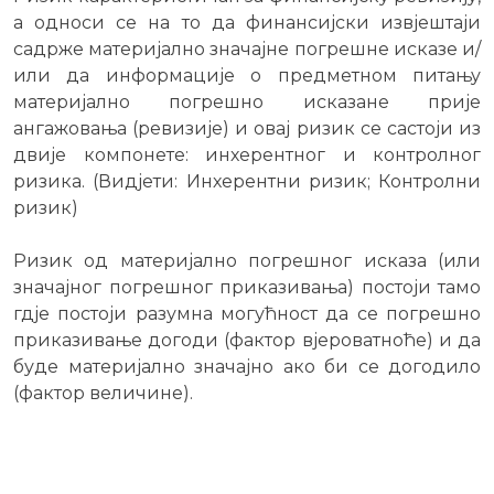
а односи се на то да финансијски извјештаји
садрже материјално значајне погрешне исказе и/
или да информације о предметном питању
материјално погрешно исказане прије
ангажовања (ревизије) и овај ризик се састоји из
двије компонете: инхерентног и контролног
ризика. (Видјети: Инхерентни ризик; Контролни
ризик)
Ризик од материјално погрешног исказа (или
значајног погрешног приказивања) постоји тамо
гдје постоји разумна могућност да се погрешно
приказивање догоди (фактор вјероватноће) и да
буде материјално значајно ако би се догодило
(фактор величине).