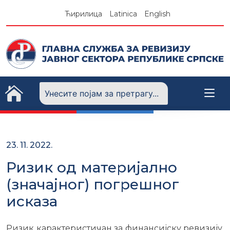
Skip
Ћирилица
Latinica
English
to
content
23. 11. 2022.
Ризик од материјално
(значајног) погрешног
исказа
Ризик карактеристичан за финансијску ревизију,