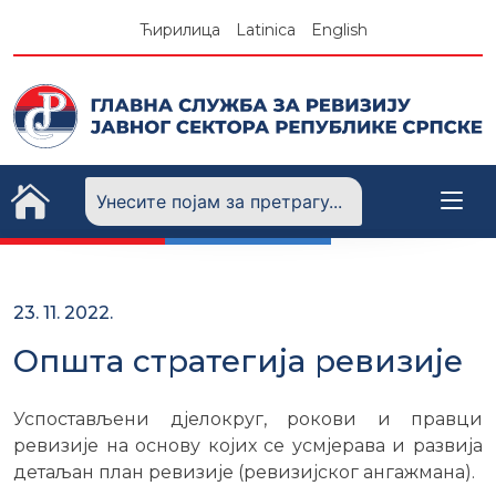
Skip
Ћирилица
Latinica
English
to
content
23. 11. 2022.
Општа стратегија ревизије
Успостављени дјелокруг, рокови и правци
ревизије на основу којих се усмјерава и развија
детаљан план ревизије (ревизијског ангажмана).