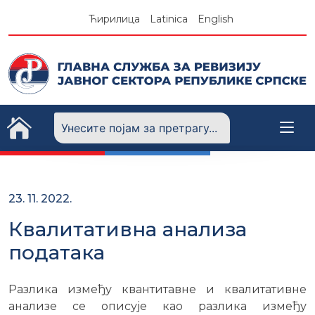
Skip
Ћирилица
Latinica
English
to
content
23. 11. 2022.
Квалитативна анализа
података
Разлика између квантитавне и квалитативне
анализе се описује као разлика између