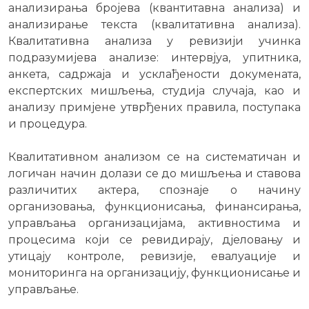
анализирања бројева (квантитавна анализа) и
анализирање текста (квалитативна анализа).
Квалитативна анализа у ревизији учинка
подразумијева анализе: интервјуа, упитника,
анкета, садржаја и усклађености докумената,
експертских мишљења, студија случаја, као и
анализу примјене утврђених правила, поступака
и процедура.
Квалитативном анализом се на систематичан и
логичан начин долази се до мишљења и ставова
различитих актера, спознаје о начину
организовања, функционисања, финансирања,
управљања организацијама, активностима и
процесима који се ревидирају, дјеловању и
утицају контроле, ревизије, евалуације и
мониторинга на организацију, функционисање и
управљање.