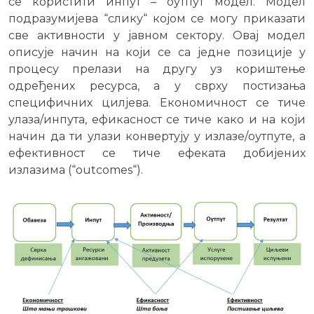
се користити инпут – оутпут модел. Модел
подразумијева “слику“ којом се могу приказати
све активности у јавном сектору. Овај модел
описује начин на који се са једне позиције у
процесу прелази на другу уз кориштење
одређених ресурса, а у сврху постизања
специфичних цилјева. Економичност се тиче
улаза/инпута, ефикасност се тиче како и на који
начин да ти улази конвертују у излазе/оутпуте, а
ефективност се тиче ефеката добијених
излазима (“outcomes“).