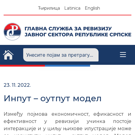
Skip
Ћирилица
Latinica
English
to
content
23. 11. 2022.
Инпут – оутпут модел
Између појмова економичност, ефикасност и
ефективност у ревизији учинка постоје
интеракције и у циљу њихове илустрације може