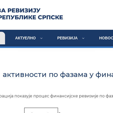
АКТУЕЛНО
РЕВИЗИЈА
НОВОС
 активности по фазама у фина
рација показује процес финансијске ревизије по фаз