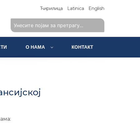
Ћирилица
Latinica
English
ТИ
О НАМА
КОНТАКТ
нсијској
ама: