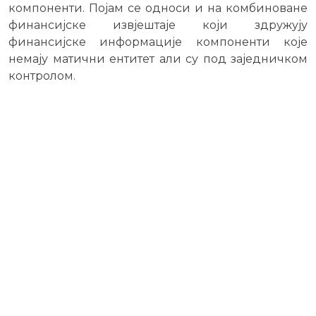
компоненти. Појам се односи и на комбиноване
финансијске извјештаје који здружују
финансијске информације компоненти које
немају матични ентитет али су под заједничком
контролом.