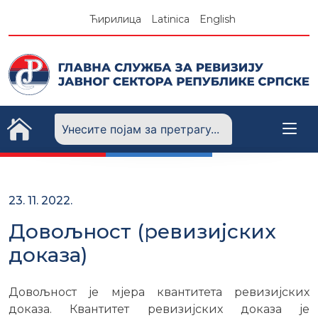
Skip
Ћирилица
Latinica
English
to
content
23. 11. 2022.
Довољност (ревизијских
доказа)
Довољност је мјера квантитета ревизијских
доказа. Квантитет ревизијских доказа је