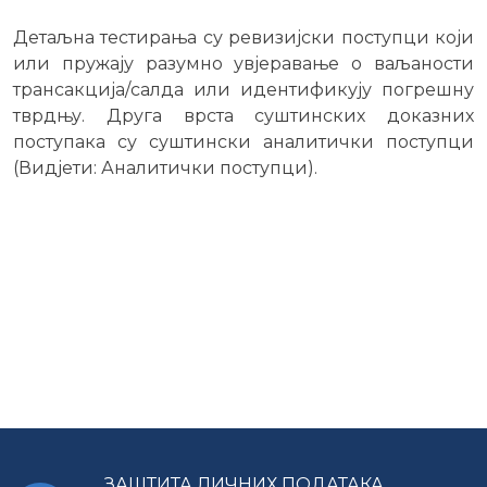
Детаљна тестирања су ревизијски поступци који
или пружају разумно увјеравање о ваљаности
трансакција/салда или идентификују погрешну
тврдњу. Друга врста суштинских доказних
поступака су суштински аналитички поступци
(Видјети: Аналитички поступци).
ЗАШТИТА ЛИЧНИХ ПОДАТАКА