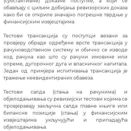
(субстантивне) доказне поступке, а који се
обављају с циљем добијања ревизорских доказа
како би се откриле значајно погрешне тврдње у
финансијским извјештајима.
Тестови трансакција су поступци везани за
провјеру обраде одређене врсте трансакција у
рачуноводственом систему и обично се изводе
код рачуна као што су рачуни имовине или
опреме, дугорочног дуга и власничког капитала.
Један од примјера испитивања трансакција је
тражење неевидентираних обавеза.
Тестови салда (стања на рачунима) и
објелодањивања су ревизијски тестови којима се
провјеравају закључна салда главне књиге или
билансне позиције (стања) у финансијским
извјештајима укључујући и припадајућа
објелодањивања.