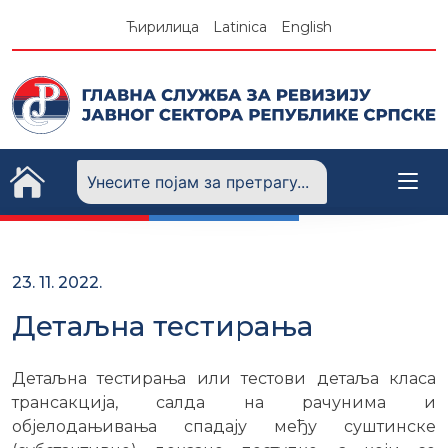
Skip
Ћирилица
Latinica
English
to
content
23. 11. 2022.
Детаљна тестирања
Детаљна тестирања или тестови детаља класа
трансакција, салда на рачунима и
објелодањивања спадају међу суштинске