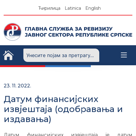
Skip
Ћирилица
Latinica
English
to
content
23. 11. 2022.
Датум финансијских
извјештаја (одобравања и
издавања)
Датум финансијских извјештаја је датум