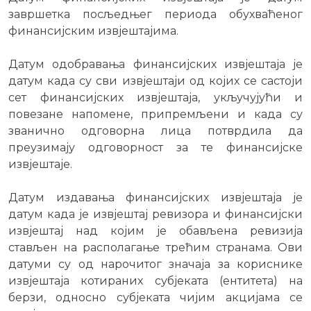
завршетка посљедњег периода обухваћеног
финансијским извјештајима.
Датум одобравања финансијских извјештаја је
датум када су сви извјештаји од којих се састоји
сет финансијских извјештаја, укључујући и
повезане напомене, припремљени и када су
званично одговорна лица потврдила да
преузимају одговорност за те финансијске
извјештаје.
Датум издавања финансијских извјештаја је
датум када је извјештај ревизора и финансијски
извјештај над којим је обављена ревизија
стављен на располагање трећим странама. Ови
датуми су од нарочитог значаја за кориснике
извјештаја котираних субјеката (ентитета) на
берзи, односно субјеката чијим акцијама се