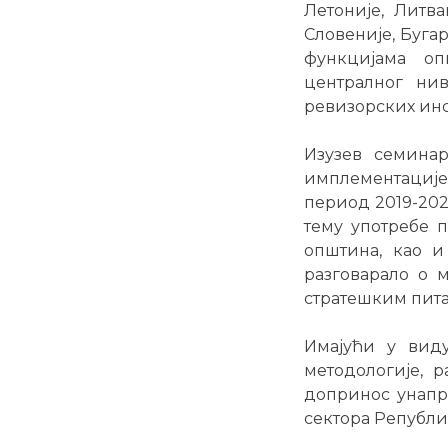
Летоније, Литва
Словеније, Бугар
функцијама о
централног нив
ревизорских инс
Изузев семинар
имплементације
период 2019-202
тему употребе 
општина, као и
разговарало о 
стратешким пит
Имајући у виду
методологије, 
допринос унапре
сектора Републик