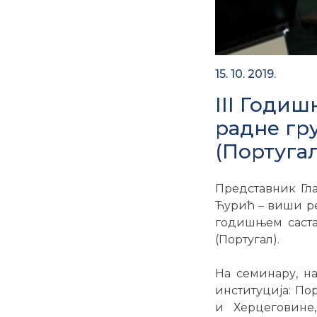
15. 10. 2019.
III Годи
радне гр
(Португал
Представник Гла
Ћурић – виши ре
годишњем саста
(Португал).
На семинару, н
институција: Пор
и Херцеговине,