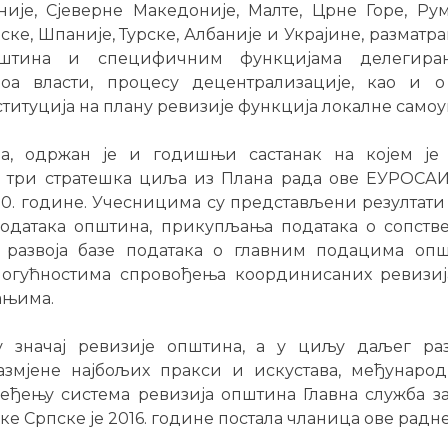
није, Сјеверне Македоније, Малте, Црне Горе, Рум
ске, Шпаније, Турске, Албаније и Украјине, разматра
пштина и специфичним функцијама делегира
оа власти, процесу децентрализације, као и 
титуција на плану ревизије функција локалне самоу
а, одржан је и годишњи састанак на којем је
 три стратешка циља из Плана рада ове ЕУРОСАИ
0. године. Учесницима су представљени резултат
података општина, прикупљања података о сопст
 развоја базе података о главним подацима опш
могућностима спровођења координисаних ревизиј
ањима.
 значај ревизије општина, а у циљу даљег раз
размјене најбољих пракси и искустава, међународ
ђењу система ревизија општина Главна служба за
е Српске је 2016. године постала чланица ове радне