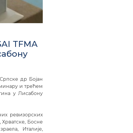
SAI TFMA
сабону
 Српске др Бојан
еминару и трећем
тина у Лисабону
них ревизорских
, Хрватске, Босне
раела, Италије,