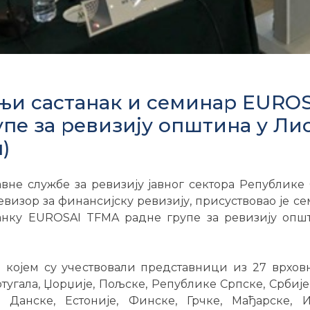
шњи састанак и семинар EURO
упе за ревизију општина у Ли
)
вне службе за ревизију јавног сектора Републике
визор за финансијску ревизију, присуствовао је с
нку EUROSAI TFMA радне групе за ревизију опш
а којем су учествовали представници из 27 врхов
тугала, Џорџије, Пољске, Републике Српске, Србије
 Данске, Естоније, Финске, Грчке, Мађарске, Из