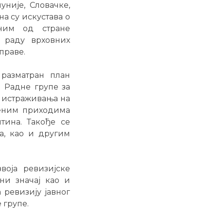
уније, Словачке,
на су искустава о
ним од стране
о раду врховних
праве.
 разматран план
 Радне групе за
и истраживања на
веним приходима
тина. Такође се
а, као и другим
воја ревизијске
ни значај као и
 ревизију јавног
 групе.