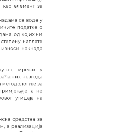
е као елемент за
адама се воде у
личите податке о
ама, од којих ни
 степену наплате
и износи накнада
путној мрежи у
раћајних незгода
а методологије за
примјењује, а не
ховог утицаја на
ска средства за
м, а реализација