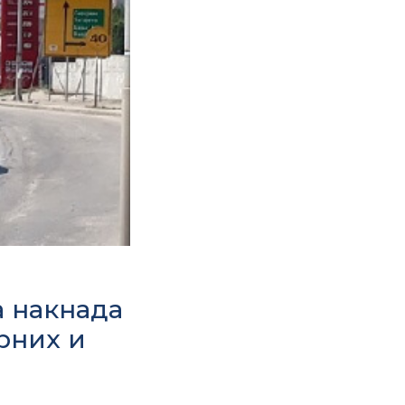
 накнада
рних и