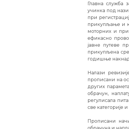
Главна служба з
учинка под нази
при регистрациј
прикупљање и ко
моторних и прик
ефикасно провод
јавне путеве п
прикупљена сре
годишње накнаде
Налази ревизиј
прописани на ос
других парамета
обрачун, напла
регулисала пита
све категорије и
Прописани начи
обрачуна и напл