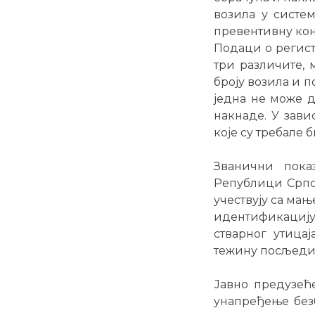
возила у систем
превентивну кон
Подаци о регис
три различите, 
броју возила и 
једна не може д
накнаде. У зави
које су требале 
Званични пока
Републици Српск
учествују са мањ
идентификацију 
стварног утицај
тежину посљедиц
Јавно предузећ
унапређење безб