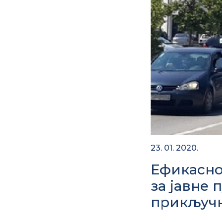
23. 01. 2020.
Ефикасно
за јавне 
прикључн