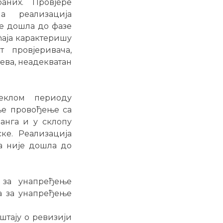
аних. Провјере
а реализацијa
је дошла до фазе
ћаја карактеришу
 провјеривача,
ева, неадекватан
еклом периоду
ње провођење са
анга и у склопу
ке. Реализацијa
а није дошла до
р за унапређење
а за унапређење
штају о ревизији