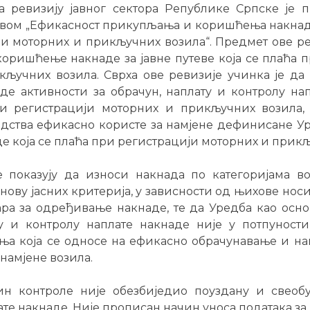
а ревизију јавног сектора Републике Српске је 
вом „Ефикасност прикупљања и коришћења накнада
и моторних и прикључних возила“. Предмет ове ре
ришћење накнаде за јавне путеве која се плаћа 
ључних возила. Сврха ове ревизије учинка је да
е активности за обрачун, наплату и контролу на
ри регистрацији моторних и прикључних возила,
дства ефикасно користе за намјене дефинисане У
 која се плаћа при регистрацији моторних и прикљ
е показују да износи накнада по категоријама в
нову јасних критерија, у зависности од њихове нос
ра за одређивање накнаде, те да Уредба као осн
ту и контролу наплате накнаде није у потпуности
ња која се односе на ефикасно обрачунавање и на
 намјене возила.
н контроле није обезбиједио поуздану и свеобу
ате накнаде. Није прописан начин уноса података з