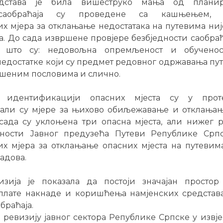
дстава је била вишеструко мања од планир
 саобраћаја су проведене са кашњењем, 
 мјера за отклањање недостатака на путевима ни
. До сада извршене провјере безбједности саобра
о што су: недовољна опремљеност и обученост
едостатке који су предмет редовног одржавања пут
ршеним пословима и слично.
а идентификацији опасних мјеста су у прот
 али су мјере за њихово обиљежавање и отклања
ада су уклоњена три опасна мјеста, али нижег р
ности Јавног предузећа Путеви Републике Српс
х мјера за отклањање опасних мјеста на путевим
адова.
зија је показала да постоји значајан просто
плате накнаде и коришћења намјенских средстав
браћаја.
а ревизију јавног сектора Републике Српске у извје