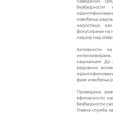
наведених сре
безбједности
идентификованих
извођења радова
недостаци, ка
фокусирање на н
надзор над изв
Активности н
интензивиране,
кашњењем. До с
редовних актив
идентификовани
фазе извођења р
Проведена реви
ефикасности на
безбједности сао
Главна служба з