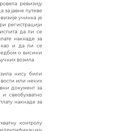
провела ревизију
 за јавне путеве
визије учинка je
при регистрацији
 испита да ли се
плате накнаде за
 као и да ли се
редбом о висини
учних возила.
озила нису били
ивости или неких
овни документ за
 и свеобухватно
плату накнаде за
хватну контролу
а идентификацију