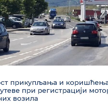
ст прикупљања и коришћења
путеве при регистрацији мото
их возила