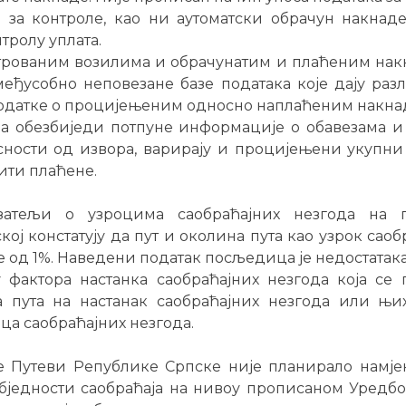
 за контроле, као ни аутоматски обрачун накнад
тролу уплата.
трованим возилима и обрачунатим и плаћеним накн
међусобно неповезане базе података које дају раз
податке о процијењеним односно наплаћеним накнад
а обезбиједи потпуне информације о обавезама и
сности од извора, варирају и процијењени укупн
бити плаћене.
затељи о узроцима саобраћајних незгода на 
ој констатују да пут и околина пута као узрок саоб
е од 1%. Наведени податак посљедица је недостатак
фактора настанка саобраћајних незгода која се 
а пута на настанак саобраћајних незгода или њи
а саобраћајних незгода.
е Путеви Републике Српске није планирало намјен
једности саобраћаја на нивоу прописаном Уредбо