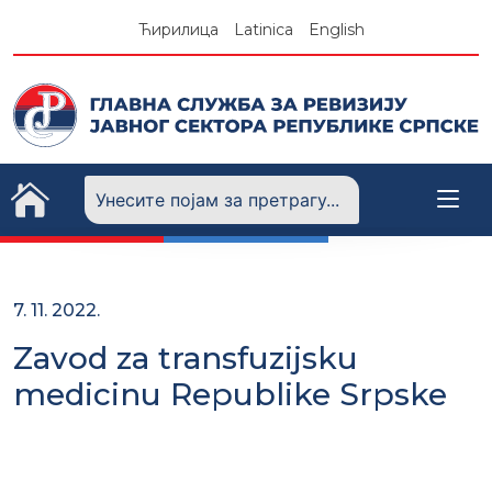
Skip
Ћирилица
Latinica
English
to
content
7. 11. 2022.
Zavod za transfuzijsku
medicinu Republike Srpske