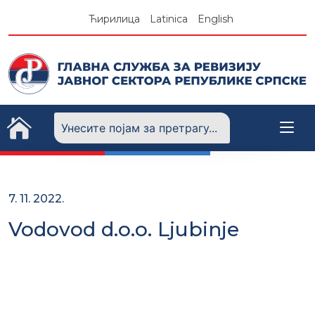
Skip
Ћирилица
Latinica
English
to
content
7. 11. 2022.
Vodovod d.o.o. Ljubinje