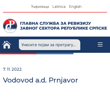
Skip
Ћирилица
Latinica
English
to
content
7. 11. 2022.
Vodovod a.d. Prnjavor