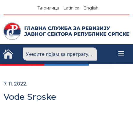
Skip
Ћирилица
Latinica
English
to
content
7. 11. 2022.
Vode Srpske