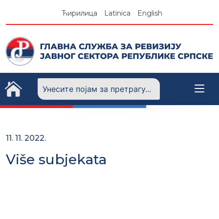
Skip
Ћирилица
Latinica
English
to
content
11. 11. 2022.
Više subjekata