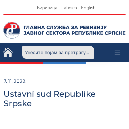
Skip
Ћирилица
Latinica
English
to
content
7. 11. 2022.
Ustavni sud Republike
Srpske