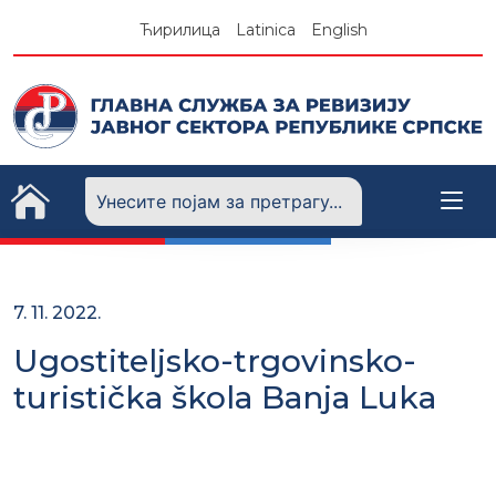
Skip
Ћирилица
Latinica
English
to
content
7. 11. 2022.
Ugostiteljsko-trgovinsko-
turistička škola Banja Luka