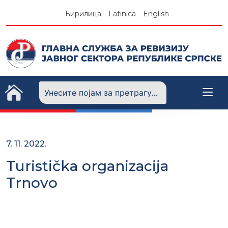
Skip
Ћирилица
Latinica
English
to
content
7. 11. 2022.
Turistička organizacija
Trnovo